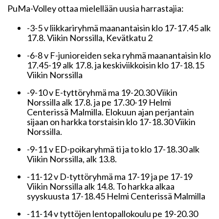
PuMa-Volley ottaa mielellään uusia harrastajia:
-3-5 v liikkariryhmä maanantaisin klo 17-17.45 alk
17.8. Viikin Norssilla, Kevätkatu 2
-6-8 v F-junioreiden seka ryhmä maanantaisin klo
17.45-19 alk 17.8. ja keskiviikkoisin klo 17-18.15
Viikin Norssilla
-9-10 v E-tyttöryhmä ma 19-20.30 Viikin
Norssilla alk 17.8. ja pe 17.30-19 Helmi
Centerissä Malmilla. Elokuun ajan perjantain
sijaan on harkka torstaisin klo 17-18.30 Viikin
Norssilla.
-9-11 v ED-poikaryhmä ti ja to klo 17-18.30 alk
Viikin Norssilla, alk 13.8.
-11-12 v D-tyttöryhmä ma 17-19 ja pe 17-19
Viikin Norssilla alk 14.8. To harkka alkaa
syyskuusta 17-18.45 Helmi Centerissä Malmilla
-11-14 v tyttöjen lentopallokoulu pe 19-20.30