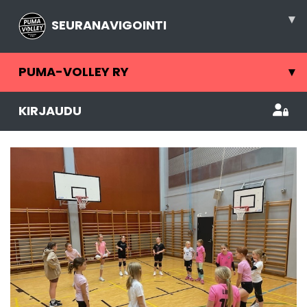
▾
SEURANAVIGOINTI
PUMA-VOLLEY RY
▾
KIRJAUDU