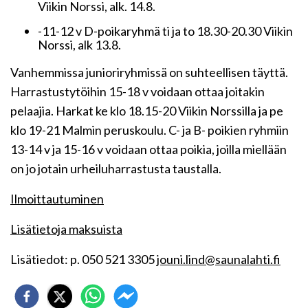
Viikin Norssi, alk. 14.8.
-11-12 v D-poikaryhmä ti ja to 18.30-20.30 Viikin
Norssi, alk 13.8.
Vanhemmissa junioriryhmissä on suhteellisen täyttä.
Harrastustytöihin 15-18 v voidaan ottaa joitakin
pelaajia. Harkat ke klo 18.15-20 Viikin Norssilla ja pe
klo 19-21 Malmin peruskoulu. C- ja B- poikien ryhmiin
13-14 v ja 15-16 v voidaan ottaa poikia, joilla miellään
on jo jotain urheiluharrastusta taustalla.
Ilmoittautuminen
Lisätietoja maksuista
Lisätiedot: p. 050 521 3305
jouni.lind@saunalahti.fi