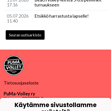
17.16
turnaukseen
05.07.2026
Etsikkö harrastusta lapselle!
11.40
Seuran uutisarkisto
Tietosuojaseloste
PuMa-Volley ry
Y-tunnus
0832270-9
puma@puma-volley.fi
Käytämme sivustollamme
Linkki muihin yhteystietoihin