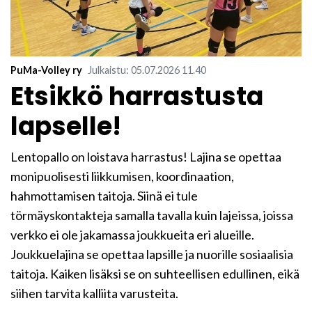
PuMa-Volley ry
Julkaistu
:
05.07.2026
11.40
Etsikkö harrastusta
lapselle!
Lentopallo on loistava harrastus! Lajina se opettaa
monipuolisesti liikkumisen, koordinaation,
hahmottamisen taitoja. Siinä ei tule
törmäyskontakteja samalla tavalla kuin lajeissa, joissa
verkko ei ole jakamassa joukkueita eri alueille.
Joukkuelajina se opettaa lapsille ja nuorille sosiaalisia
taitoja. Kaiken lisäksi se on suhteellisen edullinen, eikä
siihen tarvita kalliita varusteita.