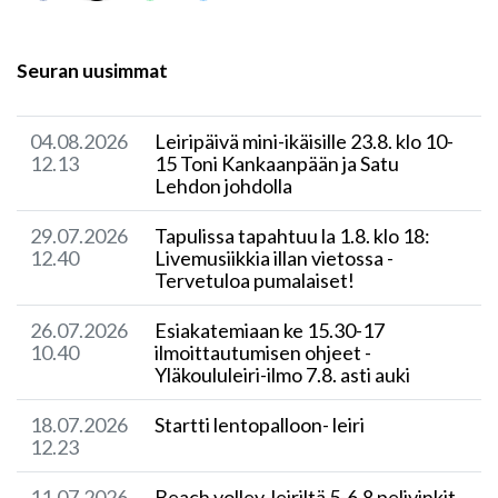
Seuran uusimmat
04.08.2026
Leiripäivä mini-ikäisille 23.8. klo 10-
12.13
15 Toni Kankaanpään ja Satu
Lehdon johdolla
29.07.2026
Tapulissa tapahtuu la 1.8. klo 18:
12.40
Livemusiikkia illan vietossa -
Tervetuloa pumalaiset!
26.07.2026
Esiakatemiaan ke 15.30-17
10.40
ilmoittautumisen ohjeet -
Yläkoululeiri-ilmo 7.8. asti auki
18.07.2026
Startti lentopalloon- leiri
12.23
11.07.2026
Beach volley-leiriltä 5-6.8 pelivinkit