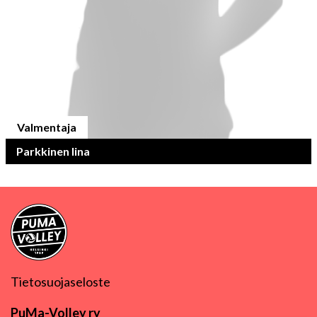
Valmentaja
Parkkinen Iina
Tietosuojaseloste
PuMa-Volley ry