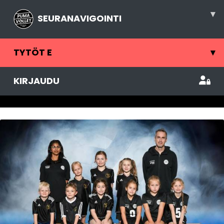
▾
SEURANAVIGOINTI
TYTÖT E
▾
KIRJAUDU