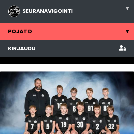
▾
SEURANAVIGOINTI
POJAT D
▾
KIRJAUDU