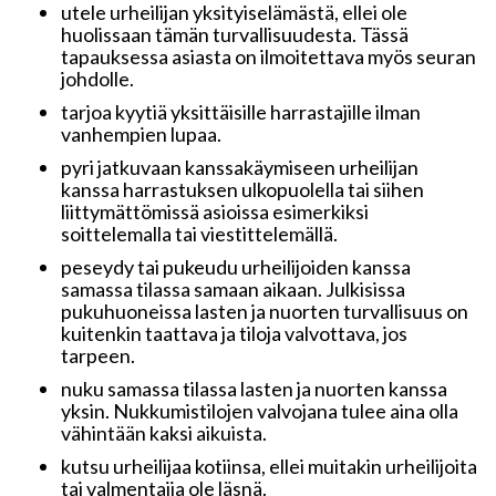
utele urheilijan yksityiselämästä, ellei ole
huolissaan tämän turvallisuudesta. Tässä
tapauksessa asiasta on ilmoitettava myös seuran
johdolle.
tarjoa kyytiä yksittäisille harrastajille ilman
vanhempien lupaa.
pyri jatkuvaan kanssakäymiseen urheilijan
kanssa harrastuksen ulkopuolella tai siihen
liittymättömissä asioissa esimerkiksi
soittelemalla tai viestittelemällä.
peseydy tai pukeudu urheilijoiden kanssa
samassa tilassa samaan aikaan. Julkisissa
pukuhuoneissa lasten ja nuorten turvallisuus on
kuitenkin taattava ja tiloja valvottava, jos
tarpeen.
nuku samassa tilassa lasten ja nuorten kanssa
yksin. Nukkumistilojen valvojana tulee aina olla
vähintään kaksi aikuista.
kutsu urheilijaa kotiinsa, ellei muitakin urheilijoita
tai valmentajia ole läsnä.