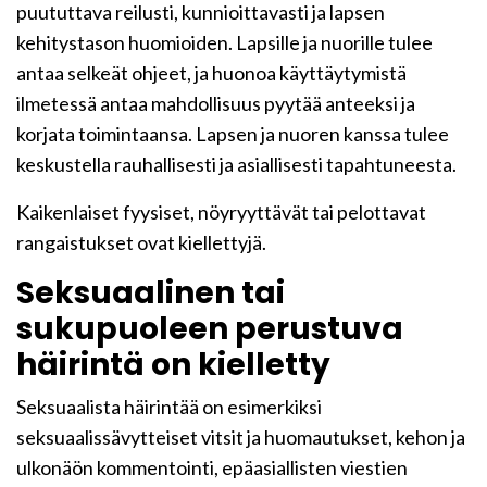
puututtava reilusti, kunnioittavasti ja lapsen
kehitystason huomioiden. Lapsille ja nuorille tulee
antaa selkeät ohjeet, ja huonoa käyttäytymistä
ilmetessä antaa mahdollisuus pyytää anteeksi ja
korjata toimintaansa. Lapsen ja nuoren kanssa tulee
keskustella rauhallisesti ja asiallisesti tapahtuneesta.
Kaikenlaiset fyysiset, nöyryyttävät tai pelottavat
rangaistukset ovat kiellettyjä.
Seksuaalinen tai
sukupuoleen perustuva
häirintä on kielletty
Seksuaalista häirintää on esimerkiksi
seksuaalissävytteiset vitsit ja huomautukset, kehon ja
ulkonäön kommentointi, epäasiallisten viestien