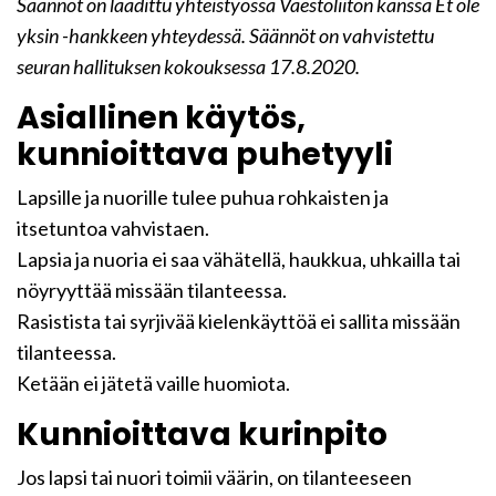
Säännöt on laadittu yhteistyössä Väestöliiton kanssa Et ole
yksin -hankkeen yhteydessä. Säännöt on vahvistettu
seuran hallituksen kokouksessa 17.8.2020.
Asiallinen käytös,
kunnioittava puhetyyli
Lapsille ja nuorille tulee puhua rohkaisten ja
itsetuntoa vahvistaen.
Lapsia ja nuoria ei saa vähätellä, haukkua, uhkailla tai
nöyryyttää missään tilanteessa.
Rasistista tai syrjivää kielenkäyttöä ei sallita missään
tilanteessa.
Ketään ei jätetä vaille huomiota.
Kunnioittava kurinpito
Jos lapsi tai nuori toimii väärin, on tilanteeseen