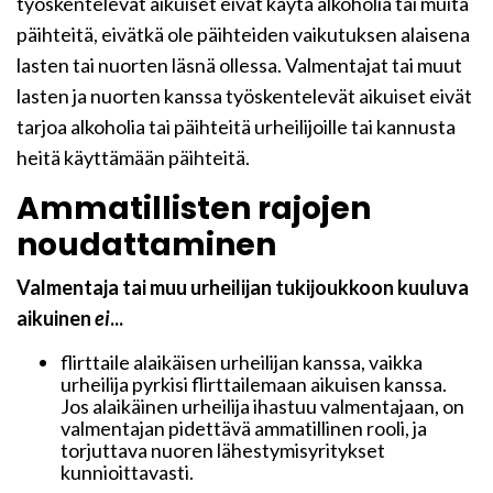
työskentelevät aikuiset eivät käytä alkoholia tai muita
päihteitä, eivätkä ole päihteiden vaikutuksen alaisena
lasten tai nuorten läsnä ollessa.
Valmentajat tai muut
lasten ja nuorten kanssa työskentelevät aikuiset eivät
tarjoa alkoholia tai päihteitä urheilijoille tai kannusta
heitä käyttämään päihteitä.
Ammatillisten rajojen
noudattaminen
Valmentaja tai muu urheilijan tukijoukkoon kuuluva
aikuinen
ei
...
flirttaile alaikäisen urheilijan kanssa, vaikka
urheilija pyrkisi flirttailemaan aikuisen kanssa.
Jos alaikäinen urheilija ihastuu valmentajaan, on
valmentajan pidettävä ammatillinen rooli, ja
torjuttava nuoren lähestymisyritykset
kunnioittavasti.