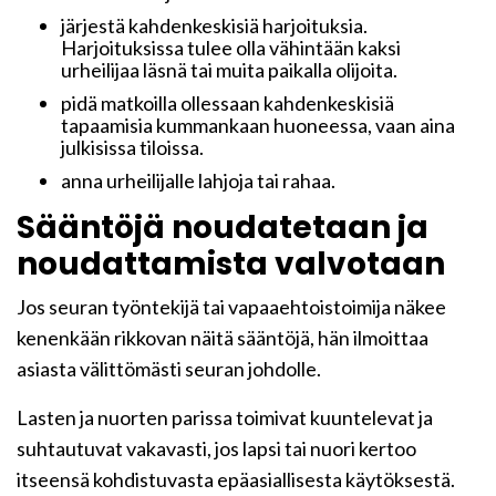
järjestä kahdenkeskisiä harjoituksia.
Harjoituksissa tulee olla vähintään kaksi
urheilijaa läsnä tai muita paikalla olijoita.
pidä matkoilla ollessaan kahdenkeskisiä
tapaamisia kummankaan huoneessa, vaan aina
julkisissa tiloissa.
anna urheilijalle lahjoja tai rahaa.
Sääntöjä noudatetaan ja
noudattamista valvotaan
Jos seuran työntekijä tai vapaaehtoistoimija näkee
kenenkään rikkovan näitä sääntöjä, hän ilmoittaa
asiasta välittömästi seuran johdolle.
Lasten ja nuorten parissa toimivat kuuntelevat ja
suhtautuvat vakavasti, jos lapsi tai nuori kertoo
itseensä kohdistuvasta epäasiallisesta käytöksestä.