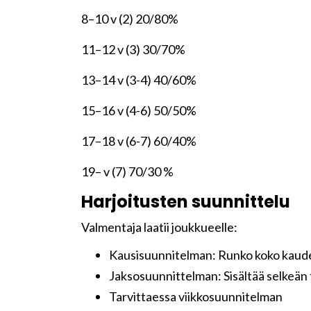
8–10 v (2) 20/80%
11–12 v (3) 30/70%
13–14 v (3-4) 40/60%
15–16 v (4-6) 50/50%
17–18 v (6-7) 60/40%
19– v (7) 70/30 %
Harjoitusten suunnittelu
Valmentaja laatii joukkueelle:
Kausisuunnitelman: Runko koko kauden 
Jaksosuunnittelman: Sisältää selkeän 
Tarvittaessa viikkosuunnitelman