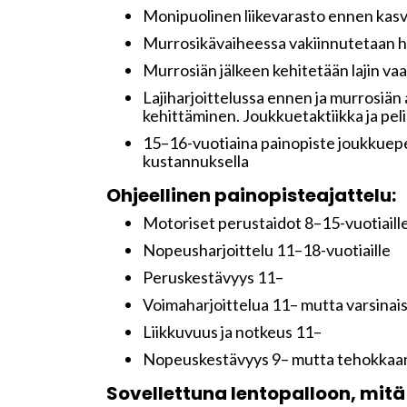
Monipuolinen liikevarasto ennen kasv
Murrosikävaiheessa vakiinnutetaan h
Murrosiän jälkeen kehitetään lajin va
Lajiharjoittelussa ennen ja murrosiän a
kehittäminen. Joukkuetaktiikka ja pel
15–16-vuotiaina painopiste joukkuepe
kustannuksella
Ohjeellinen painopisteajattelu:
Motoriset perustaidot 8–15-vuotiaill
Nopeusharjoittelu 11–18-vuotiaille
Peruskestävyys 11–
Voimaharjoittelua 11– mutta varsinais
Liikkuvuus ja notkeus 11–
Nopeuskestävyys 9– mutta tehokkaa
Sovellettuna lentopalloon, mitä