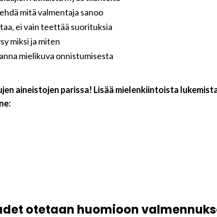
n tehdä mitä valmentaja sanoo
aa, ei vain teettää suorituksia
y miksi ja miten
 anna mielikuva onnistumisesta
jen aineistojen parissa! Lisää mielenkiintoista lukemist
ne:
audet otetaan huomioon valmennuk