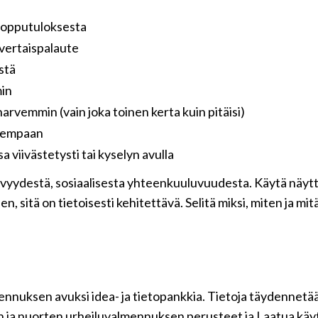
lopputuloksesta
 vertaispalaute
stä
min
arvemmin (vain joka toinen kerta kuin pitäisi)
rvempaan
a viivästetysti tai kyselyn avulla
ydestä, sosiaalisesta yhteenkuuluvuudesta. Käytä näyttöj
 sitä on tietoisesti kehitettävä. Selitä miksi, miten ja mitä
mennuksen avuksi idea- ja tietopankkia. Tietoja täydennetää
ten ja nuorten urheiluvalmennuksen perusteet ja Laatua 