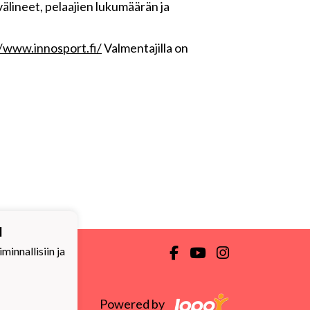
välineet, pelaajien lukumäärän ja
//www.innosport.fi/
Valmentajilla on
ä
innallisiin ja
Powered by