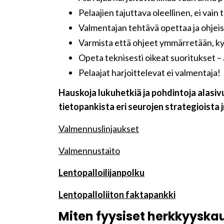
Pelaajien tajuttava oleellinen, ei vai
Valmentajan tehtävä opettaa ja ohjeist
Varmista että ohjeet ymmärretään, kys
Opeta teknisesti oikeat suoritukset –
Pelaajat harjoittelevat ei valmentaja!
Hauskoja lukuhetkiä ja pohdintoja alasivu
tietopankista eri seurojen strategioista j
Valmennuslinjaukset
Valmennustaito
Lentopalloilijanpolku
Lentopalloliiton faktapankki
Miten fyysiset herkkyysk