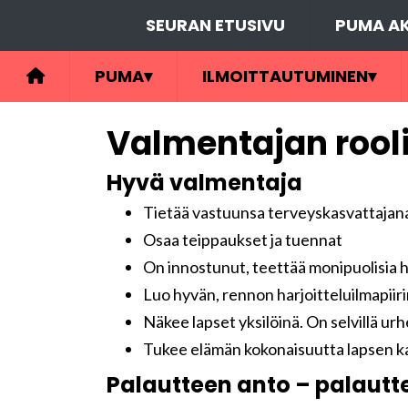
SEURAN ETUSIVU
PUMA AK
PUMA
▾
ILMOITTAUTUMINEN
▾
Valmentajan rool
Hyvä valmentaja
Tietää vastuunsa terveyskasvattajana. 
Osaa teippaukset ja tuennat
On innostunut, teettää monipuolisia h
Luo hyvän, rennon harjoitteluilmapiir
Näkee lapset yksilöinä. On selvillä urhe
Tukee elämän kokonaisuutta lapsen kas
Palautteen anto – palautte