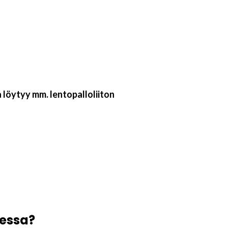
a löytyy mm. lentopalloliiton
sessa?