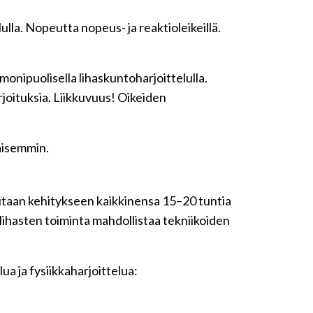
ulla. Nopeutta nopeus- ja reaktioleikeillä.
monipuolisella lihaskuntoharjoittelulla.
rjoituksia. Liikkuvuus! Oikeiden
kaisemmin.
itaan kehitykseen kaikkinensa 15–20 tuntia
olihasten toiminta mahdollistaa tekniikoiden
lua ja fysiikkaharjoittelua: