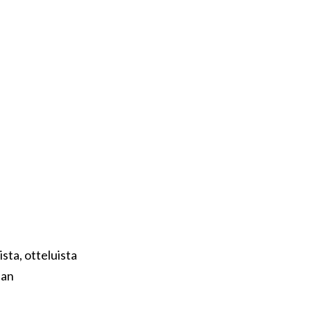
sta, otteluista
aan