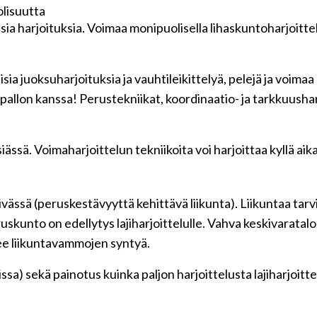
olisuutta
sia harjoituksia. Voimaa monipuolisella lihaskuntoharjoittel
a juoksuharjoituksia ja vauhtileikittelyä, pelejä ja voimaa 
 pallon kanssa! Perustekniikat, koordinaatio- ja tarkkuusha
ssä. Voimaharjoittelun tekniikoita voi harjoittaa kyllä ai
vässä (peruskestävyyttä kehittävä liikunta). Liikuntaa tarv
ruskunto on edellytys lajiharjoittelulle. Vahva keskivaratal
see liikuntavammojen syntyä.
issa) sekä painotus kuinka paljon harjoittelusta lajiharjoitte