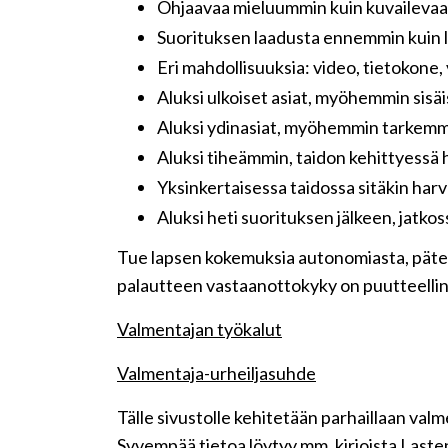
Ohjaavaa mieluummin kuin kuvailevaa
Suorituksen laadusta ennemmin kuin 
Eri mahdollisuuksia: video, tietokone,
Aluksi ulkoiset asiat, myöhemmin sisäi
Aluksi ydinasiat, myöhemmin tarkem
Aluksi tiheämmin, taidon kehittyessä h
Yksinkertaisessa taidossa sitäkin ha
Aluksi heti suorituksen jälkeen, jatkoss
Tue lapsen kokemuksia autonomiasta, pätevy
palautteen vastaanottokyky on puutteellinen,
Valmentajan työkalut
Valmentaja-urheiljasuhde
Tälle sivustolle kehitetään parhaillaan val
Syvempää tietoa löytyy mm. kirjoista Las