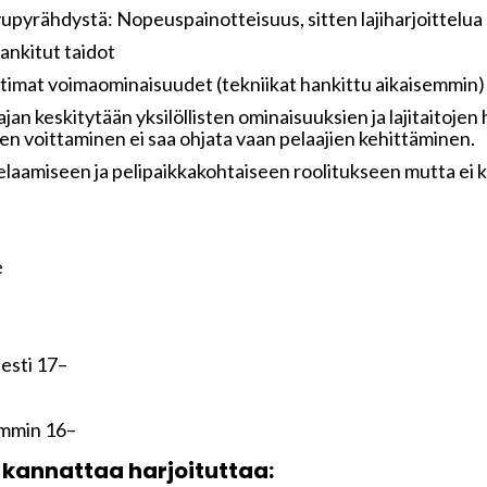
upyrähdystä: Nopeuspainotteisuus, sitten lajiharjoittelua
ankitut taidot
atimat voimaominaisuudet (tekniikat hankittu aikaisemmin)
jan keskitytään yksilöllisten ominaisuuksien ja lajitaitojen
ien voittaminen ei saa ohjata vaan pelaajien kehittäminen.
laamiseen ja pelipaikkakohtaiseen roolitukseen mutta ei k
e
esti 17–
mmin 16–
 kannattaa harjoituttaa: