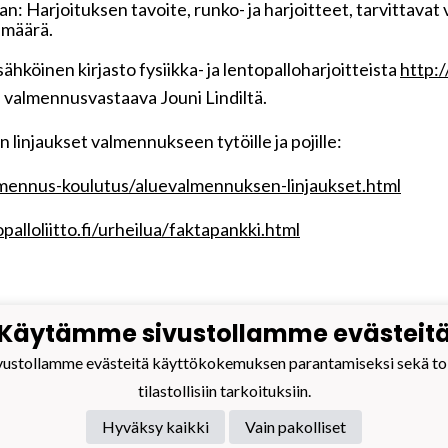
n: Harjoituksen tavoite, runko- ja harjoitteet, tarvittavat 
 määrä.
ähköinen kirjasto fysiikka- ja lentopalloharjoitteista
http:
 valmennusvastaava Jouni Lindiltä.
ton linjaukset valmennukseen tytöille ja pojille:
almennus-koulutus/aluevalmennuksen-linjaukset.html
alloliitto.fi/urheilua/faktapankki.html
Käytämme sivustollamme evästeit
stollamme evästeitä käyttökokemuksen parantamiseksi sekä toim
Volley ry
nnus
0832270-9
tilastollisiin tarkoituksiin.
puma-volley.fi
i muihin yhteystietoihin
Hyväksy kaikki
Vain pakolliset