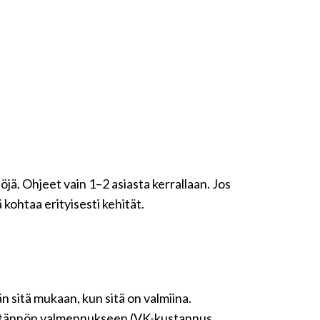
ä. Ohjeet vain 1–2 asiasta kerrallaan. Jos
 kohtaa erityisesti kehität.
n sitä mukaan, kun sitä on valmiina.
käytännön valmennukseen (VK-kustannus