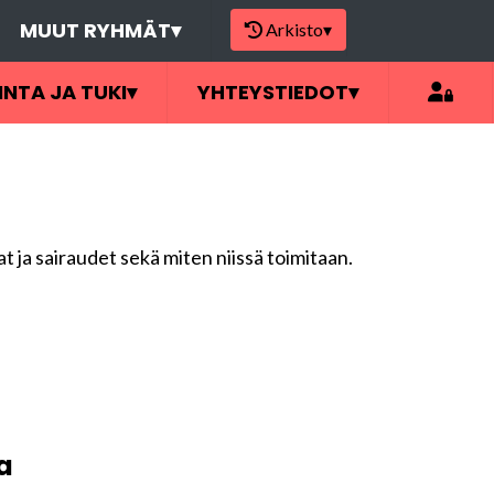
MUUT RYHMÄT
▾
Arkisto
▾
INTA JA TUKI
▾
YHTEYSTIEDOT
▾
t ja sairaudet sekä miten niissä toimitaan.
a