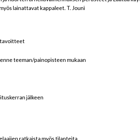
 myös lainattavat kappaleet. T. Jouni
 tavoitteet
ä rakenne teeman/painopisteen mukaan
oituskerran jälkeen
pelaajien ratkaista myös tilanteita