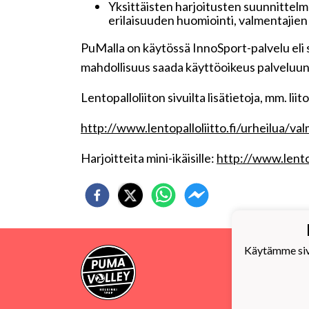
Yksittäisten harjoitusten suunnittelma
erilaisuuden huomiointi, valmentajien
PuMalla on käytössä InnoSport-palvelu eli s
mahdollisuus saada käyttöoikeus palveluun
Lentopalloliiton sivuilta lisätietoja, mm. lii
http://www.lentopalloliitto.fi/urheilua/v
Harjoitteita mini-ikäisille:
http://www.lentop
Käytämme sivu
PuMa-
Y-tu
puma@
Linkk