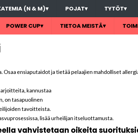
ATEMIA (N & M)
▾
POJAT
▾
TYTÖT
▾
POWER CUP
▾
TIETOA MEISTÄ
▾
TOIM
i
Osaa ensiaputaidot ja tietää pelaajien mahdolliset allergia
arjoitteita, kannustaa
in, on tasapuolinen
ilijoiden tavoitteista.
vuprosessissa, lisää urheilijan itseluottamusta.
ella vahvistetaan oikeita suorituksi