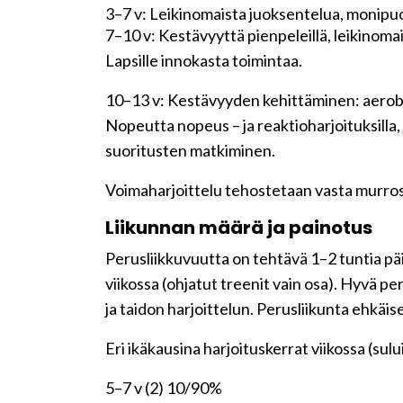
3–7 v: Leikinomaista juoksentelua, monipu
7–10 v: Kestävyyttä pienpeleillä, leikinomai
Lapsille innokasta toimintaa.
10–13 v: Kestävyyden kehittäminen: aerobisi
Nopeutta nopeus – ja reaktioharjoituksilla,
suoritusten matkiminen.
Voimaharjoittelu tehostetaan vasta murrosiä
Liikunnan määrä ja painotus
Perusliikkuvuutta on tehtävä 1–2 tuntia päi
viikossa (ohjatut treenit vain osa). Hyvä pe
ja taidon harjoittelun. Perusliikunta ehkäi
Eri ikäkausina harjoituskerrat viikossa (sulu
5–7 v (2) 10/90%