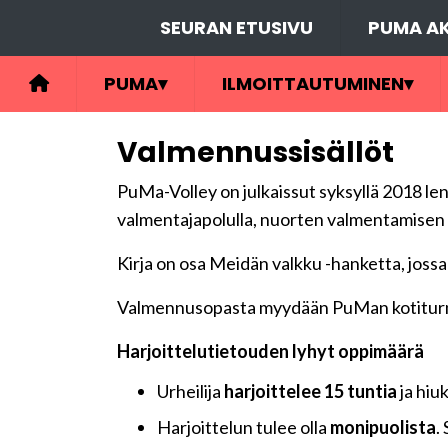
SEURAN ETUSIVU
PUMA AK
PUMA
▾
ILMOITTAUTUMINEN
▾
Valmennussisällöt
PuMa-Volley on julkaissut syksyllä 2018 l
valmentajapolulla, nuorten valmentamisen 
Kirja on osa Meidän valkku -hanketta, joss
Valmennusopasta myydään PuMan kotiturna
Harjoittelutietouden lyhyt oppimäärä
Urheilija
harjoittelee 15 tuntia
ja hi
Harjoittelun tulee olla
monipuolista
.