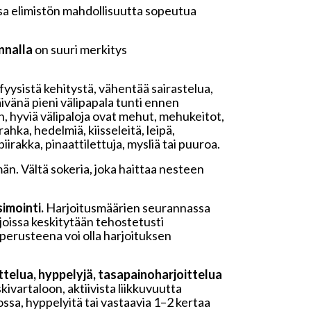
sa elimistön mahdollisuutta sopeutua
nnalla
on suuri merkitys
fyysistä kehitystä, vähentää sairastelua,
ivänä pieni välipapala tunti ennen
en, hyviä välipaloja ovat mehut, mehukeitot,
hka, hedelmiä, kiisseleitä, leipä,
piirakka, pinaattilettuja, mysliä tai puuroa.
. Vältä sokeria, joka haittaa nesteen
imointi.
Harjoitusmäärien seurannassa
 joissa keskitytään tehostetusti
sperusteena voi olla harjoituksen
ittelua, hyppelyjä, tasapainoharjoittelua
kivartaloon, aktiivista liikkuvuutta
ossa, hyppelyitä tai vastaavia 1–2 kertaa