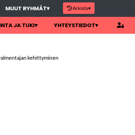
MUUT RYHMÄT
▾
Arkisto
▾
INTA JA TUKI
▾
YHTEYSTIEDOT
▾
 valmentajan kehittyminen