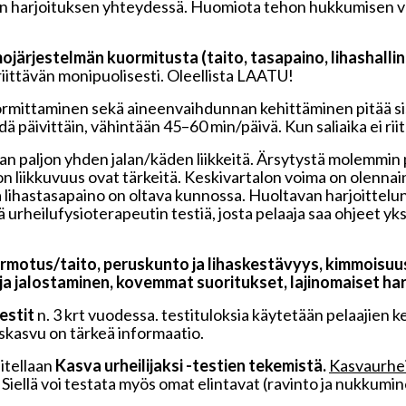
etun harjoituksen yhteydessä. Huomiota tehon hukkumisen v
ojärjestelmän kuormitusta (taito, tasapaino, lihashalli
 riittävän monipuolisesti. Oleellista LAATU!
ormittaminen sekä aineenvaihdunnan kehittäminen pitää si
dä päivittäin, vähintään 45–60 min/päivä. Kun saliaika ei ri
n paljon yhden jalan/käden liikkeitä. Ärsytystä molemmin p
ion liikkuvuus ovat tärkeitä. Keskivartalon voima on olenn
a lihastasapaino on oltava kunnossa. Huoltavan harjoittelun 
 urheilufysioterapeutin testiä, josta pelaaja saa ohjeet y
rmotus/taito, peruskunto ja lihaskestävyys, kimmoisuus 
a jalostaminen, kovemmat suoritukset, lajinomaiset harj
estit
n. 3 krt vuodessa. testituloksia käytetään pelaajien
skasvu on tärkeä informaatio.
sitellaan
Kasva urheilijaksi -testien tekemistä.
Kasvaurheil
. Siellä voi testata myös omat elintavat (ravinto ja nukkumi