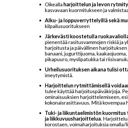
Oikealla
harjoittelun ja levon rytmit
kasvavaan kuormitukseen ja valmistaa 
Alku- ja loppuverryttelyillä sekä muu
kilpailusuoritukseen
Järkevästi koostetulla ruokavalioll
pienentää rasitusvammojen riskiä ja y
harjoitusta ja päivällinen harjoituksen
banaani, jugurttijuoma, kaakaojuoma, h
pikapuuro, myslipatukka tai riisivanukas
Urheilusuorituksen aikana tulisi ott
imeytymistä.
Harjoittelun rytmittämisellä voida
tulee käyttää harjoituspäiväkirjoja. P
ominaisuuksien harjoittelemiseen, esim
kokonaisrasittavuus. Mitä kovempaa ha
Tuki- ja liikuntaelimistön kuormitus 
ja liikkuvuusharjoittelua
. Harjoittel
korostaen, voimaharjoituksia omalla/li