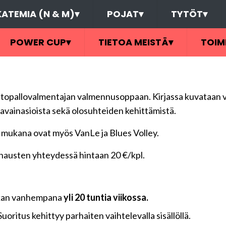
ATEMIA (N & M)
▾
POJAT
▾
TYTÖT
▾
POWER CUP
▾
TIETOA MEISTÄ
▾
TOIM
entopallovalmentajan valmennusoppaan. Kirjassa kuvataan
avainasioista sekä olosuhteiden kehittämistä.
a mukana ovat myös VanLe ja Blues Volley.
usten yhteydessä hintaan 20 €/kpl.
ukan vanhempana
yli 20 tuntia viikossa.
 Suoritus kehittyy parhaiten vaihtelevalla sisällöllä.