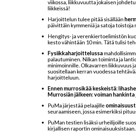
viikossa, liikkuvuutta jokaisen johd
liikkeissä!
Harjoittelun tulee pitää sisällään
herm
päivittäin kymmeniä ja satoja toistoja
Hengitys- ja verenkiertoelimistön ku
kesto vähintään 10 min. Tätä tulisi teh
Fysiikkaharjoittelussa
mahdollisimma
palautuminen. Nilkan toiminta ja lant
minimoinnille. Olkavarren liikkuvuus j
suositellaan kerran vuodessa tehtävää
harjoitteluun.
Ennen murrosikää keskeistä: lihashe
Murrosiän jälkeen: voiman hankinta j
PuMa järjestää pelaajille
ominaisuust
seuraamiseen, jossa esimerkiksi pituu
PuMan testien lisäksi urheilijoille suo
kirjallisen raportin ominaisuuksistaan