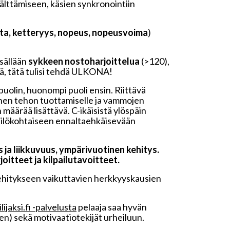
älttämiseen, käsien synkronointiin
nta, ketteryys, nopeus, nopeusvoima
)
sällään
sykkeen nostoharjoittelua
(>120),
itä, tätä tulisi tehdä ULKONA!
uolin, huonompi puoli ensin. Riittävä
ainen tehon tuottamiselle ja vammojen
määrää lisättävä. C-ikäisistä ylöspäin
ksilökohtaiseen ennaltaehkäisevään
ja liikkuvuus, ympärivuotinen kehitys.
oitteet ja kilpailutavoitteet.
 kehitykseen vaikuttavien herkkyyskausien
ijaksi.fi -palvelusta
pelaaja saa hyvän
nen) sekä motivaatiotekijät urheiluun.