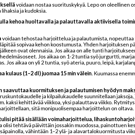
yksellä
voidaan nostaa suorituskykyä. Lepo on oleellinen o
lihaksia ja kudoksia.
lla kehoa huoltavalla ja palauttavalla aktiivisella toimi
a
voidaan tehostaa harjoittelua ja palautumista, nopeuttaa 
lläpitää sopivaa kehon koostumusta. Yhden harjoituksen pä
 jälkeen ovat olennaisia. Jos aikaa on alle tunti harjoitukse
edelmäsoseet. Jos aikaa on 1-2 tuntia syö jurgurtti, marjara
. Jos aikaa on yli 2 tuntia, syö ateria, puuro, leipä, karjalan
aa kulaus (1–2 dl) juomaa 15 min välein
. Kuumassa enemmän
an saavuttaa kuormituksen ja palautumisen hyödyn maks
eruskuntokaudelle ja kilpailukaudelle suunnitellaan jaksoja,
. kaksi kehittävää viikkoa, yksi palauttava viikko. Rytmity
rjoittellaan, sitä monipuolisempaa harjoittelun on oltava.
tulisi pitää sisällään voimaharjoittelua, lihaskuntoharjo
ua olisi tehtävä päivittäin jossakin muodossa, painottuen kes
säpainolla, vähintään 1–2 ylä- ja alavartalokuormitusta viik