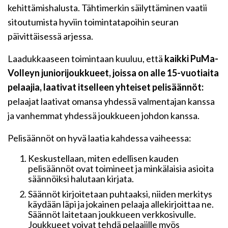
kehittämishalusta. Tähtimerkin säilyttäminen vaatii
sitoutumista hyviin toimintatapoihin seuran
päivittäisessä arjessa.
Laadukkaaseen toimintaan kuuluu, että
kaikki
PuMa-
Volleyn juniorijoukkueet, joissa on alle 15-vuotiaita
pelaajia, laativat itselleen yhteiset pelisäännöt:
pelaajat laativat omansa yhdessä valmentajan kanssa
ja vanhemmat yhdessä joukkueen johdon kanssa.
Pelisäännöt on hyvä laatia kahdessa vaiheessa:
Keskustellaan, miten edellisen kauden
pelisäännöt ovat toimineet ja minkälaisia asioita
säännöiksi halutaan kirjata.
Säännöt kirjoitetaan puhtaaksi, niiden merkitys
käydään läpi ja jokainen pelaaja allekirjoittaa ne.
Säännöt laitetaan joukkueen verkkosivulle.
Joukkueet voivat tehdä pelaajille myös