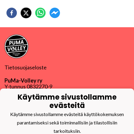
Tietosuojaseloste
PuMa-Volley ry
Y-tunnus
0832270-9
puma@puma-volley.fi
Käytämme sivustollamme
Linkki muihin yhteystietoihin
evästeitä
PuMa-Webmail
Käytämme sivustollamme evästeitä käyttökokemuksen
parantamiseksi sekä toiminnallisiin ja tilastollisiin
tarkoituksiin.