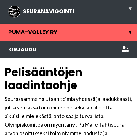
▾
SEURANAVIGOINTI
PUMA-VOLLEY RY
▾
KIRJAUDU
Pelisääntöjen
laadintaohje
Seurassamme halutaan toimia yhdessä ja laadukkaasti,
jotta seurassa toimiminen on sekä lapsille että
aikuisille mielekästä, antoisaa ja turvallista.
Olympiakomitea on myöntänyt PuMalle Tähtiseura-
arvon osoitukseksi toimintamme laadusta ja