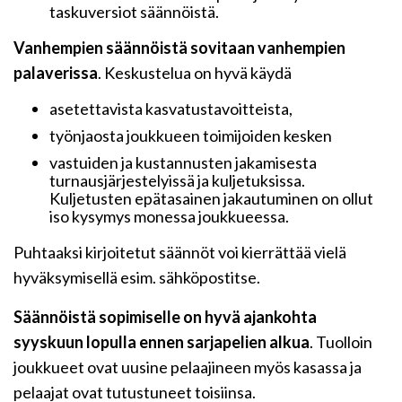
taskuversiot säännöistä.
Vanhempien säännöistä sovitaan vanhempien
palaverissa
. Keskustelua on hyvä käydä
asetettavista kasvatustavoitteista,
työnjaosta joukkueen toimijoiden kesken
vastuiden ja kustannusten jakamisesta
turnausjärjestelyissä ja kuljetuksissa.
Kuljetusten epätasainen jakautuminen on ollut
iso kysymys monessa joukkueessa.
Puhtaaksi kirjoitetut säännöt voi kierrättää vielä
hyväksymisellä esim. sähköpostitse.
Säännöistä sopimiselle on hyvä ajankohta
syyskuun lopulla ennen sarjapelien alkua
. Tuolloin
joukkueet ovat uusine pelaajineen myös kasassa ja
pelaajat ovat tutustuneet toisiinsa.