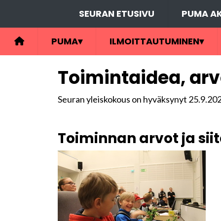
SEURAN ETUSIVU
PUMA AK
PUMA
▾
ILMOITTAUTUMINEN
▾
Toimintaidea, arvo
Seuran yleiskokous on hyväksynyt 25.9.202
Toiminnan arvot ja sii