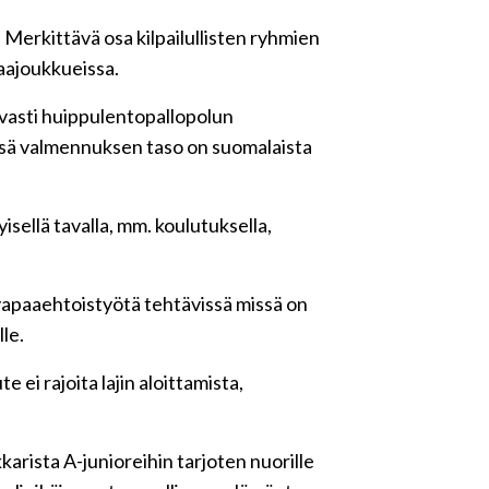
a. Merkittävä osa kilpailullisten ryhmien
aajoukkueissa.
vasti huippulentopallopolun
missä valmennuksen taso on suomalaista
ellä tavalla, mm. koulutuksella,
vapaaehtoistyötä tehtävissä missä on
le.
ei rajoita lajin aloittamista,
arista A-junioreihin tarjoten nuorille