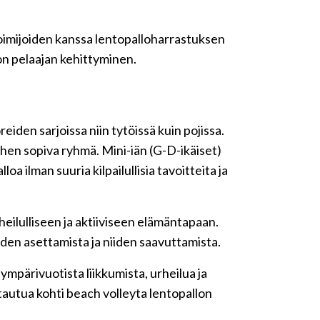
toimijoiden kanssa lentopalloharrastuksen
on pelaajan kehittyminen.
den sarjoissa niin tytöissä kuin pojissa.
siihen sopiva ryhmä. Mini-iän (G-D-ikäiset)
oa ilman suuria kilpailullisia tavoitteita ja
rheilulliseen ja aktiiviseen elämäntapaan.
iden asettamista ja niiden saavuttamista.
a ympärivuotista liikkumista, urheilua ja
ntautua kohti beach volleyta lentopallon