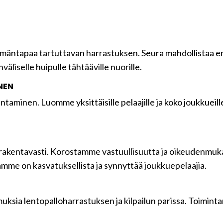
mäntapaa tartuttavan harrastuksen. Seura mahdollistaa eril
äliselle huipulle tähtääville nuorille.
NEN
minen. Luomme yksittäisille pelaajille ja koko joukkueill
rakentavasti. Korostamme vastuullisuutta ja oikeudenmu
mme on kasvatuksellista ja synnyttää joukkuepelaajia.
emuksia lentopalloharrastuksen ja kilpailun parissa. Toimi