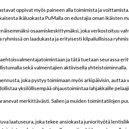
arrastavat oppivat myös paineen alla toimimista ja voittamist
okaisesta ikäluokasta PuMalla on edustajia oman ikäisten m
äisemmäksi osaamiskeskittymäksi, joka verkostoituu vah
ryhmissä on laadukasta ja erityisesti kilpailullisissa ryh
htoisvalmentajatoimintaan ja tätä tuetaan seurassa erityis
stumalla sekä valmentajien aktiivisella yhteistoiminnalla.
ennusta, joka pystyy toimimaan myös arkipäivisin, auttaa 
llistaa yksilöllisempää ohjaustoimintaa lahjakkaille pelaajil
nevat merkittävästi. Salien ja muiden toimintatilojen puute 
laatuseura, joka tekee ansiokasta juniorityötä lentisliikk