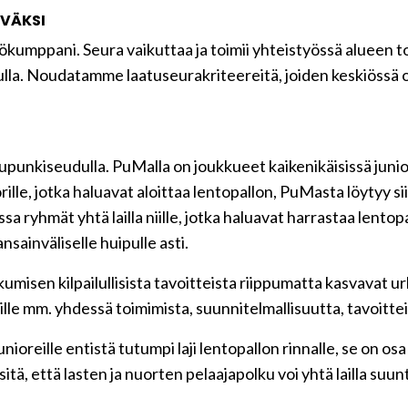
VÄKSI
ökumppani. Seura vaikuttaa ja toimii yhteistyössä alueen 
ulla. Noudatamme laatuseurakriteereitä, joiden keskiössä 
nkiseudulla. PuMalla on joukkueet kaikenikäisissä juniorei
 nuorille, jotka haluavat aloittaa lentopallon, PuMasta löytyy 
 ryhmät yhtä lailla niille, jotka haluavat harrastaa lentopall
ansainväliselle huipulle asti.
kkumisen kilpailullisista tavoitteista riippumatta kasvavat u
jille mm. yhdessä toimimista, suunnitelmallisuutta, tavoitte
unioreille entistä tutumpi laji lentopallon rinnalle, se on os
itä, että lasten ja nuorten pelaajapolku voi yhtä lailla suu