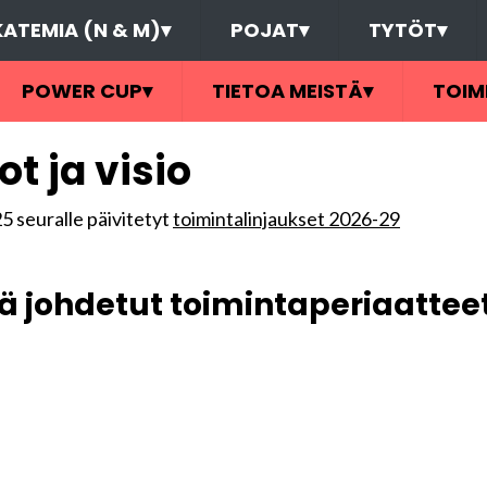
ATEMIA (N & M)
▾
POJAT
▾
TYTÖT
▾
POWER CUP
▾
TIETOA MEISTÄ
▾
TOIM
t ja visio
5 seuralle päivitetyt
toimintalinjaukset 2026-29
tä johdetut toimintaperiaattee