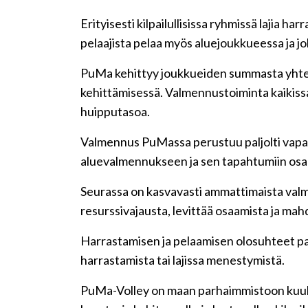
Erityisesti kilpailullisissa ryhmissä lajia h
pelaajista pelaa myös aluejoukkueessa ja j
PuMa kehittyy joukkueiden summasta yhten
kehittämisessä. Valmennustoiminta kaikissa 
huipputasoa.
Valmennus PuMassa perustuu paljolti vapaae
aluevalmennukseen ja sen tapahtumiin osalli
Seurassa on kasvavasti ammattimaista valm
resurssivajausta, levittää osaamista ja mahdo
Harrastamisen ja pelaamisen olosuhteet para
harrastamista tai lajissa menestymistä.
PuMa-Volley on maan parhaimmistoon kuuluva 