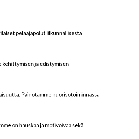
aiset pelaajapolut liikunnallisesta
e kehittymisen ja edistymisen
kaisuutta. Painotamme nuorisotoiminnassa
ntamme on hauskaa ja motivoivaa sekä