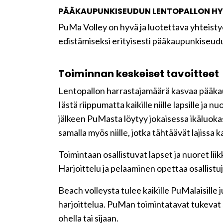
PÄÄKAUPUNKISEUDUN LENTOPALLON HY
PuMa Volley on hyvä ja luotettava yhteisty
edistämiseksi erityisesti pääkaupunkiseud
Toiminnan keskeiset tavoitteet
Lentopallon harrastajamäärä kasvaa pääkaupu
Iästä riippumatta kaikille niille lapsille ja
jälkeen PuMasta löytyy jokaisessa ikäluokassa
samalla myös niille, jotka tähtäävät lajissa k
Toimintaan osallistuvat lapset ja nuoret lii
Harjoittelu ja pelaaminen opettaa osallistu
Beach volleysta tulee kaikille PuMalaisille j
harjoittelua. PuMan toimintatavat tukevat s
ohella tai sijaan.