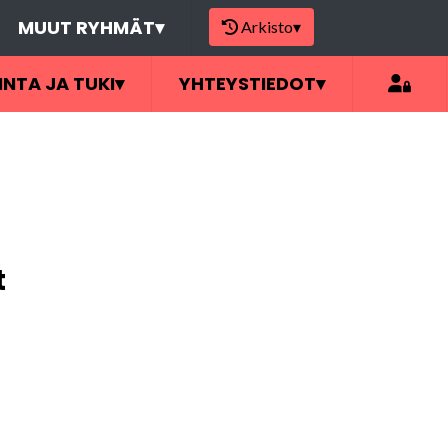
MUUT RYHMÄT
▾
Arkisto
▾
INTA JA TUKI
▾
YHTEYSTIEDOT
▾
t