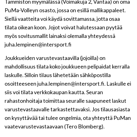
Tammiston myymälässä (Voimakuja 2, Vantaa) on oma
PuMa-Volleyn osasto, jossa on esillä mallikappaleet.
Siellä vaatteita voi käydä sovittamassa, jotta osaa
tilata oikean koon. Jojot voivat halutessaan pyytää
myös sovitusmallit lainaksi olemalla yhteydessä
juha.lempinen@intersport.fi
Joukkueiden varustevastaavilla (jojoilla) on
mahdollisuus tilata koko joukkueen pelipaidat kerralla
laskulle. Silloin tilaus lähetetään sähköpostilla
osoitteeseen juha.lempinen@intersport.fi. Laskulle ei
siis voi tilata verkkokaupan kautta. Seuran
rahastonhoitaja toimittaa seuralle saapuneet laskut
varustevastaavalle tarkastettavaksi. Jos tilausasiasta
on kysyttävää tai tulee ongelmia, ota yhteyttä PuMan
vaatevarustevastaavaan (Tero Blomberg).