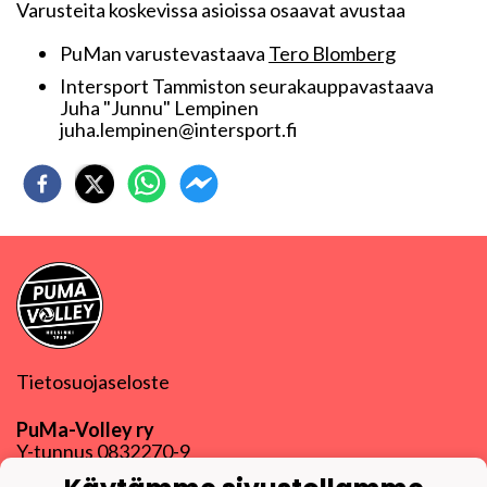
Varusteita koskevissa asioissa osaavat avustaa
PuMan varustevastaava
Tero Blomberg
Intersport Tammiston seurakauppavastaava
Juha "Junnu" Lempinen
juha.lempinen@intersport.fi
Tietosuojaseloste
PuMa-Volley ry
Y-tunnus
0832270-9
puma@puma-volley.fi