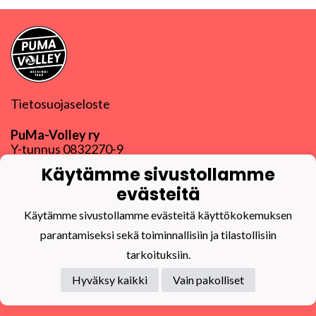
Tietosuojaseloste
PuMa-Volley ry
Y-tunnus
0832270-9
puma@puma-volley.fi
Käytämme sivustollamme
Linkki muihin yhteystietoihin
evästeitä
PuMa-Webmail
Käytämme sivustollamme evästeitä käyttökokemuksen
parantamiseksi sekä toiminnallisiin ja tilastollisiin
tarkoituksiin.
Hyväksy kaikki
Vain pakolliset
Powered by