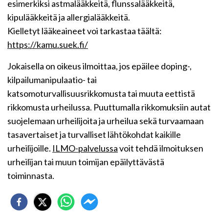
esimerkiksi astmalääkkeitä, flunssalääkkeitä,
kipulääkkeitä ja allergialääkkeitä
.
Kielletyt lääkeaineet voi tarkastaa täältä:
https://kamu.suek.fi/
Jokaisella on oikeus ilmoittaa, jos epäilee doping-,
kilpailumanipulaatio- tai
katsomoturvallisuusrikkomusta tai muuta eettistä
rikkomusta urheilussa. Puuttumalla rikkomuksiin autat
suojelemaan urheilijoita ja urheilua sekä turvaamaan
tasavertaiset ja turvalliset lähtökohdat kaikille
urheilijoille.
ILMO-palvelussa
voit tehdä ilmoituksen
urheilijan tai muun toimijan epäilyttävästä
toiminnasta.