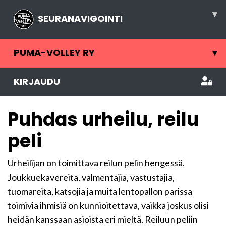
▾
SEURANAVIGOINTI
PUMA-VOLLEY RY
▾
KIRJAUDU
Puhdas urheilu, reilu
peli
Urheilijan on toimittava reilun pelin hengessä.
Joukkuekavereita, valmentajia, vastustajia,
tuomareita, katsojia ja muita lentopallon parissa
toimivia ihmisiä on kunnioitettava, vaikka joskus olisi
heidän kanssaan asioista eri mieltä. Reiluun peliin