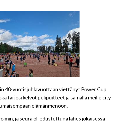
iin 40-vuotisjuhlavuottaan viettänyt Power Cup.
 tarjosi kelvot pelipuitteet ja samalla meille city-
eutumaisempaan elämänmenoon.
min, ja seura oli edustettuna lähes jokaisessa