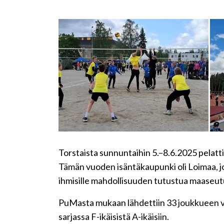
Torstaista sunnuntaihin 5.–8.6.2025 pelatt
Tämän vuoden isäntäkaupunki oli Loimaa, joka
ihmisille mahdollisuuden tutustua maas
PuMasta mukaan lähdettiin 33 joukkueen voi
sarjassa F-ikäisistä A-ikäisiin.