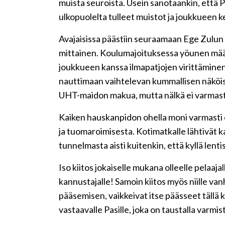
muista seuroista. Usein sanotaankin, että 
ulkopuolelta tulleet muistot ja joukkueen ke
Avajaisissa päästiin seuraamaan Ege Zulun li
mittainen. Koulumajoituksessa yöunen mää
joukkueen kanssa ilmapatjojen virittäminen
nauttimaan vaihtelevan kummallisen näköis
UHT-maidon makua, mutta nälkä ei varmast
Kaiken hauskanpidon ohella moni varmasti o
ja tuomaroimisesta. Kotimatkalle lähtivät 
tunnelmasta aisti kuitenkin, että kyllä lenti
Iso kiitos jokaiselle mukana olleelle pelaajal
kannustajalle! Samoin kiitos myös niille va
pääsemisen, vaikkeivat itse päässeet tällä
vastaavalle Pasille, joka on taustalla varmis