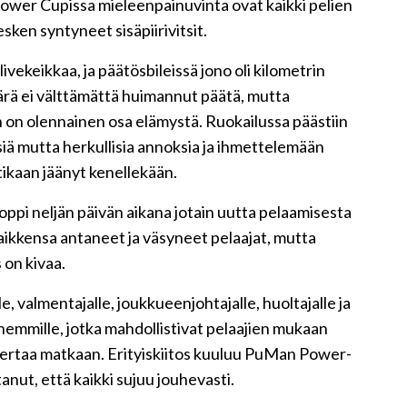
Power Cupissa mieleenpainuvinta ovat kaikki pelien
sken syntyneet sisäpiirivitsit.
vekeikkaa, ja päätösbileissä jono oli kilometrin
rä ei välttämättä huimannut päätä, mutta
 on olennainen osa elämystä. Ruokailussa päästiin
iä mutta herkullisia annoksia ja ihmettelemään
ikaan jäänyt kenellekään.
ppi neljän päivän aikana jotain uutta pelaamisesta
kaikkensa antaneet ja väsyneet pelaajat, mutta
s on kivaa.
le, valmentajalle, joukkueenjohtajalle, huoltajalle ja
nhemmille, jotka mahdollistivat pelaajien mukaan
 kertaa matkaan. Erityiskiitos kuuluu PuMan Power-
tanut, että kaikki sujuu jouhevasti.