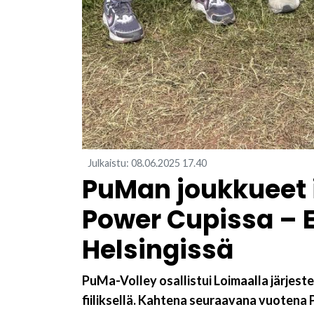
Julkaistu
:
08.06.2025
17.40
PuMan joukkueet i
Power Cupissa – 
Helsingissä
PuMa-Volley osallistui Loimaalla järjeste
fiiliksellä. Kahtena seuraavana vuotena 