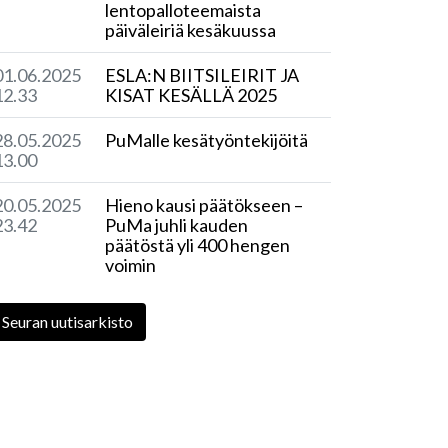
lentopalloteemaista
päiväleiriä kesäkuussa
01.06.2025
ESLA:N BIITSILEIRIT JA
12.33
KISAT KESÄLLÄ 2025
28.05.2025
PuMalle kesätyöntekijöitä
13.00
20.05.2025
Hieno kausi päätökseen –
23.42
PuMa juhli kauden
päätöstä yli 400 hengen
voimin
Seuran uutisarkisto