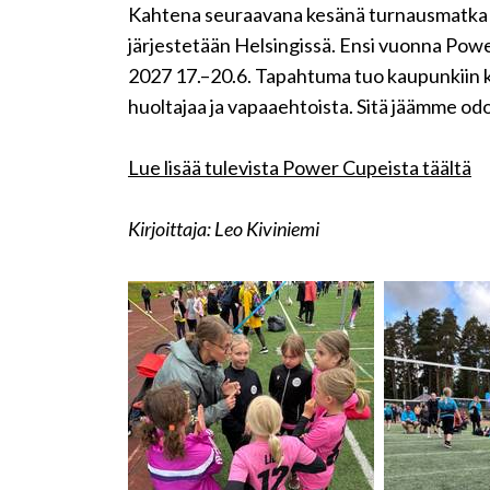
Kahtena seuraavana kesänä turnausmatka 
järjestetään Helsingissä. Ensi vuonna Powe
2027 17.–20.6. Tapahtuma tuo kaupunkiin ker
huoltajaa ja vapaaehtoista. Sitä jäämme od
Lue lisää tulevista Power Cupeista täältä
Kirjoittaja: Leo Kiviniemi