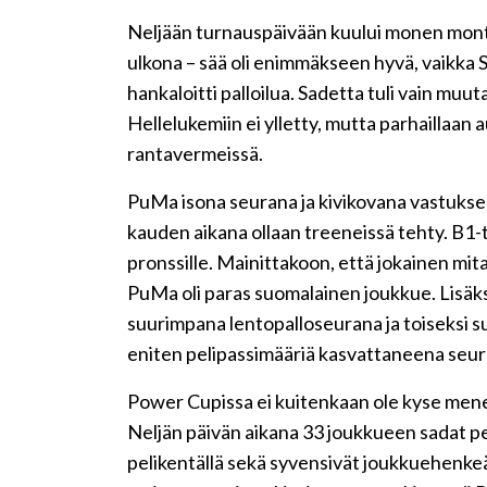
Neljään turnauspäivään kuului monen monta 
ulkona – sää oli enimmäkseen hyvä, vaikka S
hankaloitti palloilua. Sadetta tuli vain muut
Hellelukemiin ei ylletty, mutta parhaillaan a
rantavermeissä.
PuMa isona seurana ja kivikovana vastuksena
kauden aikana ollaan treeneissä tehty. B1-t
pronssille. Mainittakoon, että jokainen mital
PuMa oli paras suomalainen joukkue. Lisäk
suurimpana lentopalloseurana ja toiseksi s
eniten pelipassimääriä kasvattaneena seur
Power Cupissa ei kuitenkaan ole kyse menes
Neljän päivän aikana 33 joukkueen sadat pe
pelikentällä sekä syvensivät joukkuehenkeä 