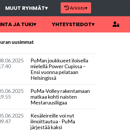
MUUT RYHMÄT
▾
Arkisto
▾
INTA JA TUKI
▾
YHTEYSTIEDOT
▾
uran uusimmat
08.06.2025
PuMan joukkueet iloisella
17.40
mielellä Power Cupissa –
Ensi vuonna pelataan
Helsingissä
05.06.2025
​PuMa-Volley rakentamaan
19.55
matkaa kohti naisten
Mestaruusliigaa
05.06.2025
Kesäleireille voi nyt
09.47
ilmoittautua - PuMa
järjestää kaksi