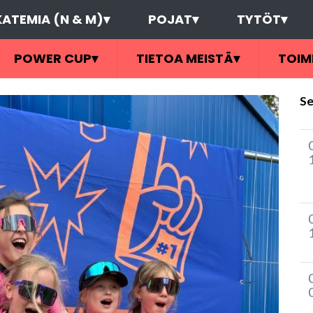
ATEMIA (N & M)
▾
POJAT
▾
TYTÖT
▾
POWER CUP
▾
TIETOA MEISTÄ
▾
TOIM
Se