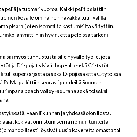
peliä ja tuomarivuoroa. Kaikki pelit pelattiin
uomen kesälle ominainen navakka tuuli välillä
ama pisara, joten isommilta kastumisilta vältyttiin.
urinko lämmitti niin hyvin, että peleissä tarkeni
 sai myös tunnustusta sille hyvälle työlle, jota
ytöt ja D1-pojat ylsivät hopealla sekä C1-tytöt
i tuli supersarjasta ja sekä D-pojissa että C-tytöissä
si PuMa palkittiin seurastipendeillä Suomen
uurimpana beach volley -seurana sekä toiseksi
ana.
tyksestä, vaan liikunnan ja yhdessäolon ilosta.
laajat kokivat onnistumisen ja riemun tunteita
ja mahdollisesti löysivät uusia kavereita omasta tai