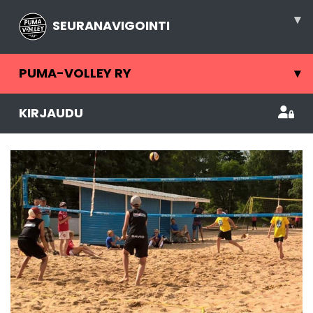
▾
SEURANAVIGOINTI
PUMA-VOLLEY RY
▾
KIRJAUDU