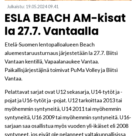
Julkaistu
:
19.05.2024
09.41
ESLA BEACH AM-kisat
la 27.7. Vantaalla
Etelä-Suomen lentopalloalueen Beach
aluemestaruusturnaus järjestetään la 27.7. Biitsi
Vantaan kentillä, Vapaalanaukee Vantaa.
Paikallisjärjestäjinä toimivat PuMa Volley ja Biitsi
Vantaa.
Pelattavat sarjat ovat U12 sekasarja, U14-tytöt ja -
pojat ja U16-tytöt ja -pojat. U12 tarkoittaa 2013 tai
myöhemmin syntyneitä, U14 2011 tai myöhemmin
syntyneitä, U16 2009 tai myöhemmin syntyneitä. U16-
sarjaan saa osallistua myös vuoden yli-ikäiset eli 2008
syntyneet, jos eivät ole pelanneet valtakunnallisissa