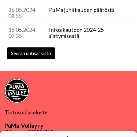
16.05.2024
PuMa juhli kauden päätöstä
08.55
16.05.2024
Infoa kauteen 2024-25
07.35
siirtymisestä
Seuran uutisarkisto
Tietosuojaseloste
PuMa-Volley ry
Y-tunnus
0832270-9