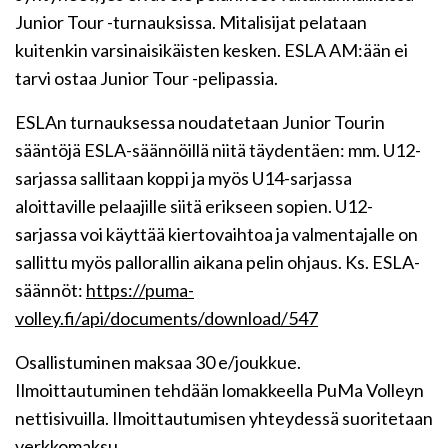
Junior Tour -turnauksissa. Mitalisijat pelataan
kuitenkin varsinaisikäisten kesken. ESLA AM:ään ei
tarvi ostaa Junior Tour -pelipassia.
ESLAn turnauksessa noudatetaan Junior Tourin
sääntöjä ESLA-säännöillä niitä täydentäen: mm. U12-
sarjassa sallitaan koppi ja myös U14-sarjassa
aloittaville pelaajille siitä erikseen sopien. U12-
sarjassa voi käyttää kiertovaihtoa ja valmentajalle on
sallittu myös pallorallin aikana pelin ohjaus. Ks. ESLA-
säännöt:
https://puma-
volley.fi/api/documents/download/547
Osallistuminen maksaa 30 e/joukkue.
Ilmoittautuminen tehdään lomakkeella PuMa Volleyn
nettisivuilla. Ilmoittautumisen yhteydessä suoritetaan
verkkomaksu.