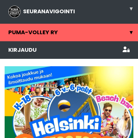
▾
SEURANAVIGOINTI
PUMA-VOLLEY RY
▾
KIRJAUDU