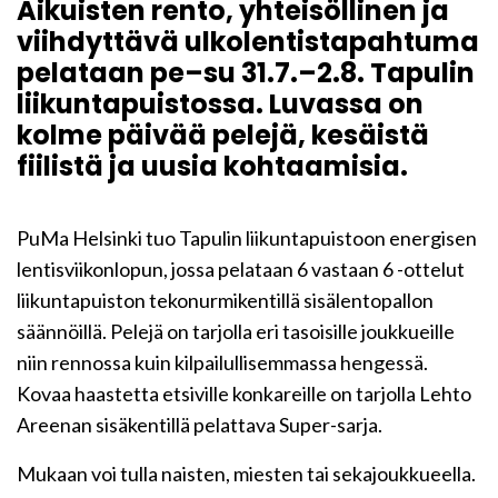
Aikuisten rento, yhteisöllinen ja
viihdyttävä ulkolentistapahtuma
pelataan pe–su 31.7.–2.8. Tapulin
liikuntapuistossa. Luvassa on
kolme päivää pelejä, kesäistä
fiilistä ja uusia kohtaamisia.
PuMa Helsinki tuo Tapulin liikuntapuistoon energisen
lentisviikonlopun, jossa pelataan 6 vastaan 6 -ottelut
liikuntapuiston tekonurmikentillä sisälentopallon
säännöillä. Pelejä on tarjolla eri tasoisille joukkueille
niin rennossa kuin kilpailullisemmassa hengessä.
Kovaa haastetta etsiville konkareille on tarjolla Lehto
Areenan sisäkentillä pelattava Super-sarja.
Mukaan voi tulla naisten, miesten tai sekajoukkueella.