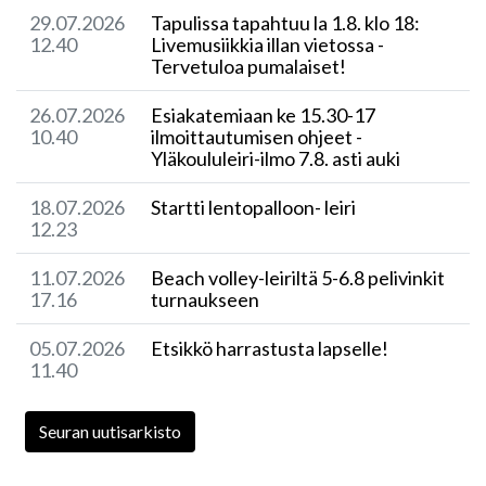
29.07.2026
Tapulissa tapahtuu la 1.8. klo 18:
12.40
Livemusiikkia illan vietossa -
Tervetuloa pumalaiset!
26.07.2026
Esiakatemiaan ke 15.30-17
10.40
ilmoittautumisen ohjeet -
Yläkoululeiri-ilmo 7.8. asti auki
18.07.2026
Startti lentopalloon- leiri
12.23
11.07.2026
Beach volley-leiriltä 5-6.8 pelivinkit
17.16
turnaukseen
05.07.2026
Etsikkö harrastusta lapselle!
11.40
Seuran uutisarkisto