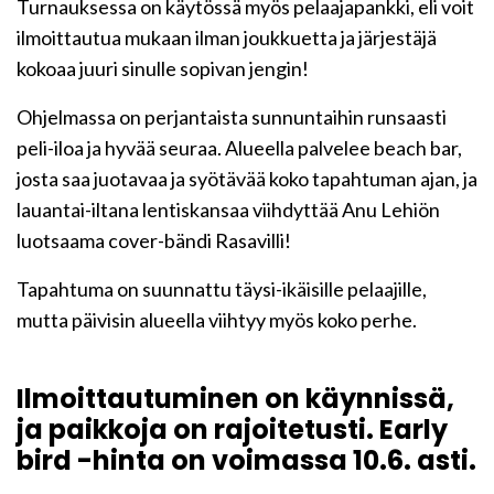
Turnauksessa on käytössä myös pelaajapankki, eli voit
ilmoittautua mukaan ilman joukkuetta ja järjestäjä
kokoaa juuri sinulle sopivan jengin!
Ohjelmassa on perjantaista sunnuntaihin runsaasti
peli-iloa ja hyvää seuraa. Alueella palvelee beach bar,
josta saa juotavaa ja syötävää koko tapahtuman ajan, ja
lauantai-iltana lentiskansaa viihdyttää Anu Lehiön
luotsaama cover-bändi Rasavilli!
Tapahtuma on suunnattu täysi-ikäisille pelaajille,
mutta päivisin alueella viihtyy myös koko perhe.
Ilmoittautuminen on käynnissä,
ja paikkoja on rajoitetusti. Early
bird -hinta on voimassa 10.6. asti.