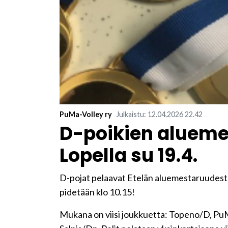
PuMa-Volley ry
Julkaistu
:
12.04.2026
22.42
D-poikien aluem
Lopella su 19.4.
D-pojat pelaavat Etelän aluemestaruudesta 
pidetään klo 10.15!
Mukana on viisi joukkuetta: Topeno/D, PuM