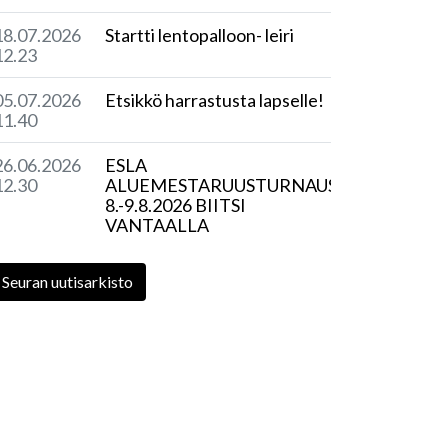
18.07.2026
Startti lentopalloon- leiri
12.23
05.07.2026
Etsikkö harrastusta lapselle!
11.40
26.06.2026
ESLA
12.30
ALUEMESTARUUSTURNAUS
8.-9.8.2026 BIITSI
VANTAALLA
Seuran uutisarkisto