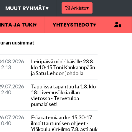
MUUT RYHMÄT
▾
Arkisto
▾
INTA JA TUKI
▾
YHTEYSTIEDOT
▾
uran uusimmat
04.08.2026
Leiripäivä mini-ikäisille 23.8.
12.13
klo 10-15 Toni Kankaanpään
ja Satu Lehdon johdolla
29.07.2026
Tapulissa tapahtuu la 1.8. klo
12.40
18: Livemusiikkia illan
vietossa - Tervetuloa
pumalaiset!
26.07.2026
Esiakatemiaan ke 15.30-17
10.40
ilmoittautumisen ohjeet -
Yläkoululeiri-ilmo 7.8. asti auki