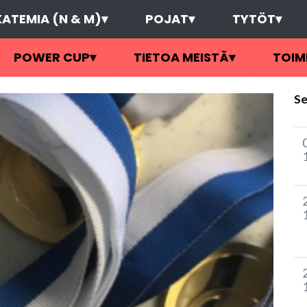
ATEMIA (N & M)
▾
POJAT
▾
TYTÖT
▾
POWER CUP
▾
TIETOA MEISTÄ
▾
TOIM
Se