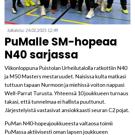
Julkaistu
:
24.02.2025
12.49
​PuMalle SM-hopeaa
N40 sarjassa
Viikonloppuna Puistolan Urheilutalolla ratkottiin N40
ja M50 Masters mestaruudet. Naisissa kulta matkasi
tuttuun tapaan Nurmoon ja miehissä voiton nappasi
Well-Parrat Turusta. Yhteensä 10 joukkueen turnaus
takasi, että tunnelmaa ei hallista puuttunut.
Järjestelyistä vastasivat ansiokkaasti seuran C2 pojat.
PuMan N40-hopeajoukkueesta valtaosa toimii
PuMassa aktiivisesti oman lapsen joukkueen