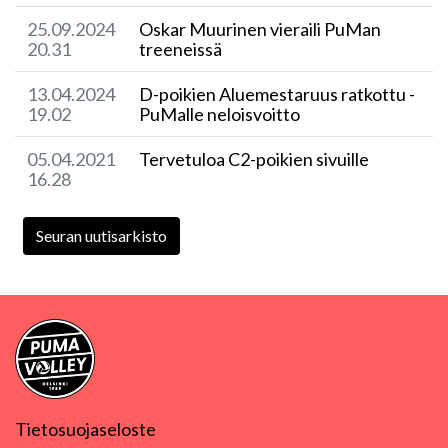
25.09.2024
Oskar Muurinen vieraili PuMan
20.31
treeneissä
13.04.2024
D-poikien Aluemestaruus ratkottu -
19.02
PuMalle neloisvoitto
05.04.2021
Tervetuloa C2-poikien sivuille
16.28
Seuran uutisarkisto
Tietosuojaseloste