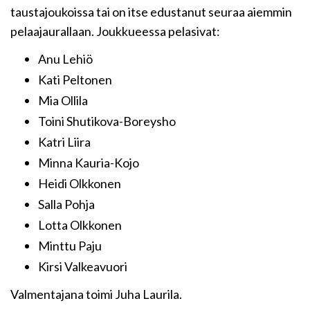
taustajoukoissa tai on itse edustanut seuraa aiemmin
pelaajaurallaan. Joukkueessa pelasivat:
Anu Lehiö
Kati Peltonen
Mia Ollila
Toini Shutikova-Boreysho
Katri Liira
Minna Kauria-Kojo
Heidi Olkkonen
Salla Pohja
Lotta Olkkonen
Minttu Paju
Kirsi Valkeavuori
Valmentajana toimi Juha Laurila.