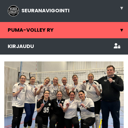
▾
SEURANAVIGOINTI
PUMA-VOLLEY RY
▾
KIRJAUDU