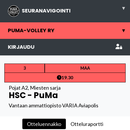
▾
SEURANAVIGOINTI
PUMA-VOLLEY RY
▾
KIRJAUDU
3
MAA
19.30
Pojat A2
,
Miesten sarja
HSC - PuMa
Vantaan ammattiopisto VARIA Aviapolis
Otteluennakko
Otteluraportti