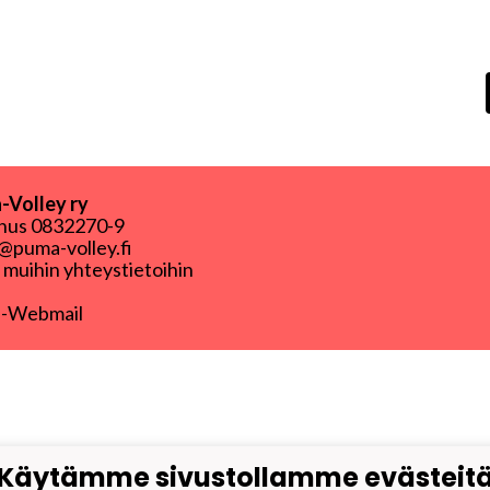
Volley ry
nnus
0832270-9
puma-volley.fi
i muihin yhteystietoihin
-Webmail
Käytämme sivustollamme evästeit