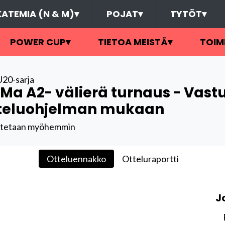
ATEMIA (N & M)
▾
POJAT
▾
TYTÖT
▾
POWER CUP
▾
TIETOA MEISTÄ
▾
TOIM
U20-sarja
Ma A2- välierä turnaus - Vast
teluohjelman mukaan
itetaan myöhemmin
Otteluennakko
Otteluraportti
J