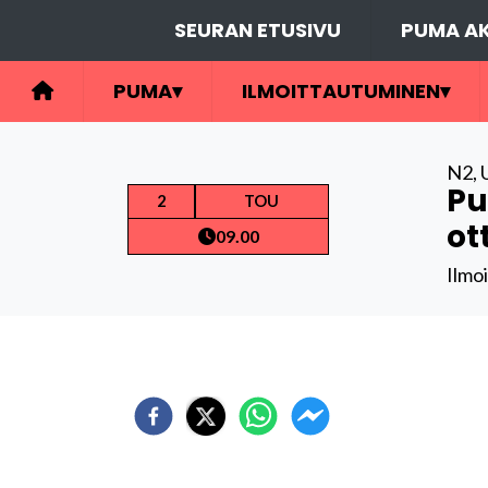
SEURAN ETUSIVU
PUMA AK
PUMA
▾
ILMOITTAUTUMINEN
▾
N2
,
Pu
2
TOU
ot
09.00
Ilmo