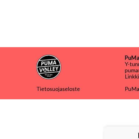
PuMa-
Y-tu
puma@
Linkk
Tietosuojaseloste
PuMa