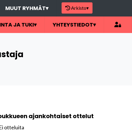
MUUT RYHMÄT
▾
Arkisto
▾
INTA JA TUKI
▾
YHTEYSTIEDOT
▾
ustaja
oukkueen ajankohtaiset ottelut
Ei otteluita