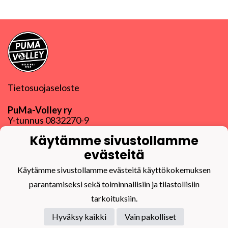
Tietosuojaseloste
PuMa-Volley ry
Y-tunnus
0832270-9
puma@puma-volley.fi
Käytämme sivustollamme
Linkki muihin yhteystietoihin
evästeitä
PuMa-Webmail
Käytämme sivustollamme evästeitä käyttökokemuksen
parantamiseksi sekä toiminnallisiin ja tilastollisiin
tarkoituksiin.
Hyväksy kaikki
Vain pakolliset
Powered by