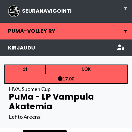
▾
SEURANAVIGOINTI
PUMA-VOLLEY RY
▾
KIRJAUDU
11
LOK
17.00
HVA
,
Suomen Cup
PuMa - LP Vampula
Akatemia
Lehto Areena