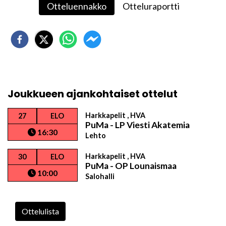
Otteluennakko
Otteluraportti
Joukkueen ajankohtaiset ottelut
Harkkapelit , HVA
27
ELO
PuMa - LP Viesti Akatemia
16:30
Lehto
Harkkapelit , HVA
30
ELO
PuMa - OP Lounaismaa
10:00
Salohalli
Ottelulista