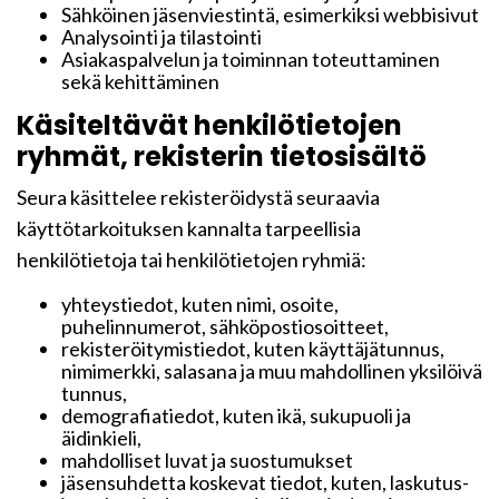
Sähköinen jäsenviestintä, esimerkiksi webbisivut
Analysointi ja tilastointi
Asiakaspalvelun ja toiminnan toteuttaminen
sekä kehittäminen
Käsiteltävät henkilötietojen
ryhmät, rekisterin tietosisältö
Seura käsittelee rekisteröidystä seuraavia
käyttötarkoituksen kannalta tarpeellisia
henkilötietoja tai henkilötietojen ryhmiä:
yhteystiedot, kuten nimi, osoite,
puhelinnumerot, sähköpostiosoitteet,
rekisteröitymistiedot, kuten käyttäjätunnus,
nimimerkki, salasana ja muu mahdollinen yksilöivä
tunnus,
demografiatiedot, kuten ikä, sukupuoli ja
äidinkieli,
mahdolliset luvat ja suostumukset
jäsensuhdetta koskevat tiedot, kuten, laskutus-