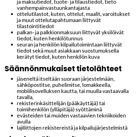
ja maksutiedot, tuote- ja tilaustiedot, tieto
vanhempainvastuunkantajasta
ottelutilastot, kuten, ottelut, maalit, varoitukset
ja muut ottelutapahtumaan liittyvät
tilastointitiedot
palkan- ja palkkionmaksuun liittyvät yksilöivät
tiedot, kuten henkilötunnus
seuran ja henkilön kilpailutoimintaan liittyvät
tiedot sekä muut asiakkaan suostumuksella
kerätyt tiedot, kuten henkilön kuva
Säännönmukaiset tietolähteet
jäseneltä itseltään suoraan järjestelmään,
sähköpostitse, puhelimitse, lomakkeella,
mobiilisovelluksen kautta, tai muulla vastaavalla
tavalla,
rekisterinkäsittelijän (pääkäyttäjä) tai
toimihenkilön (ylläpitäjä) syöttäminä
evästeiden tai muiden vastaavien tekniikoiden
avulla
lajiliittojen rekistereistä ja kilpailujärjestelmistä