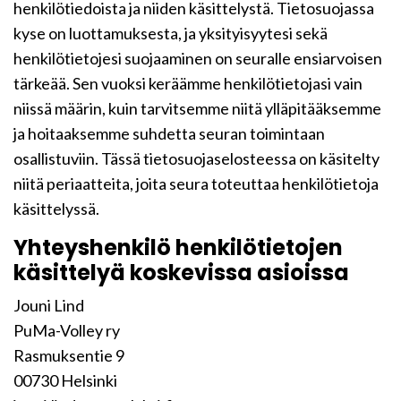
henkilötiedoista ja niiden käsittelystä. Tietosuojassa
kyse on luottamuksesta, ja yksityisyytesi sekä
henkilötietojesi suojaaminen on seuralle ensiarvoisen
tärkeää. Sen vuoksi keräämme henkilötietojasi vain
niissä määrin, kuin tarvitsemme niitä ylläpitääksemme
ja hoitaaksemme suhdetta seuran toimintaan
osallistuviin. Tässä tietosuojaselosteessa on käsitelty
niitä periaatteita, joita seura toteuttaa henkilötietoja
käsittelyssä.
Yhteyshenkilö henkilötietojen
käsittelyä koskevissa asioissa
Jouni Lind
PuMa-Volley ry
Rasmuksentie 9
00730 Helsinki