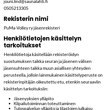
jouni.lind@saunalahti.fi
0505213305
Rekisterin nimi
PuMa-Volley ry jäsenrekisteri
Henkilötietojen käsittelyn
tarkoitukset
Henkilötietoja käsitellään rekisteröidyn
suostumuksen taikka seuran ja jäsenen välisen
jäsensuhteen taikka muun asiallisen yhteyden
perusteella, jolloin lainmukainen käsittelyperuste on
rekisterinpitäjän oikeutettu etu, etenkin seuraaviin
käsittelyn tarkoituksiin:
Jäsenyyksien ylläpito
Kilpailutoiminnan toteuttaminen
Tulospalvelun ylläpito ja tilastojen julkaisu