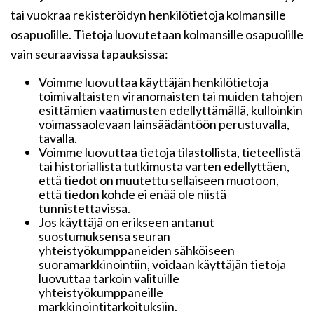
tai vuokraa rekisteröidyn henkilötietoja kolmansille
osapuolille. Tietoja luovutetaan kolmansille osapuolille
vain seuraavissa tapauksissa:
Voimme luovuttaa käyttäjän henkilötietoja
toimivaltaisten viranomaisten tai muiden tahojen
esittämien vaatimusten edellyttämällä, kulloinkin
voimassaolevaan lainsäädäntöön perustuvalla,
tavalla.
Voimme luovuttaa tietoja tilastollista, tieteellistä
tai historiallista tutkimusta varten edellyttäen,
että tiedot on muutettu sellaiseen muotoon,
että tiedon kohde ei enää ole niistä
tunnistettavissa.
Jos käyttäjä on erikseen antanut
suostumuksensa seuran
yhteistyökumppaneiden sähköiseen
suoramarkkinointiin, voidaan käyttäjän tietoja
luovuttaa tarkoin valituille
yhteistyökumppaneille
markkinointitarkoituksiin.