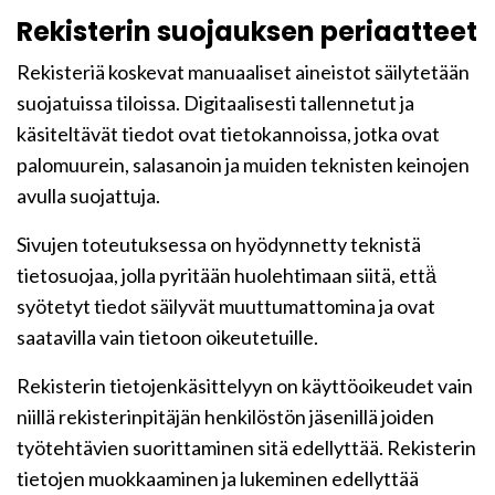
Rekisterin suojauksen periaatteet
Rekisteriä koskevat manuaaliset aineistot säilytetään
suojatuissa tiloissa. Digitaalisesti tallennetut ja
käsiteltävät tiedot ovat tietokannoissa, jotka ovat
palomuurein, salasanoin ja muiden teknisten keinojen
avulla suojattuja.
Sivujen toteutuksessa on hyödynnetty teknistä
tietosuojaa, jolla pyritään huolehtimaan siitä, että̈
syötetyt tiedot säilyvät muuttumattomina ja ovat
saatavilla vain tietoon oikeutetuille.
Rekisterin tietojenkäsittelyyn on käyttöoikeudet vain
niillä rekisterinpitäjän henkilöstön jäsenillä joiden
työtehtävien suorittaminen sitä edellyttää. Rekisterin
tietojen muokkaaminen ja lukeminen edellyttää