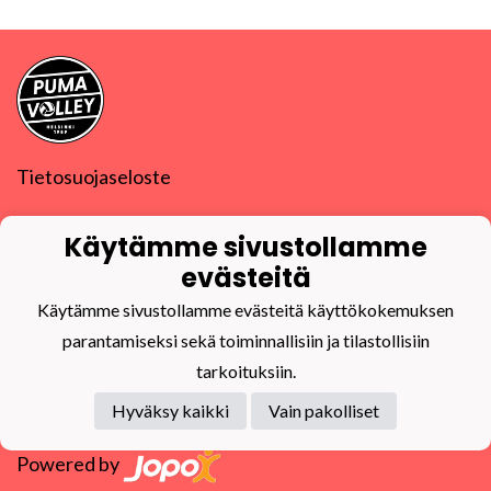
Tietosuojaseloste
PuMa-Volley ry
Käytämme sivustollamme
Y-tunnus
0832270-9
puma@puma-volley.fi
evästeitä
Linkki muihin yhteystietoihin
Käytämme sivustollamme evästeitä käyttökokemuksen
PuMa-Webmail
parantamiseksi sekä toiminnallisiin ja tilastollisiin
tarkoituksiin.
Hyväksy kaikki
Vain pakolliset
Powered by