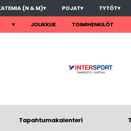
ATEMIA (N & M)
▾
POJAT
▾
TYTÖT
▾
▾
JOUKKUE
TOIMIHENKILÖT
Tapahtumakalenteri