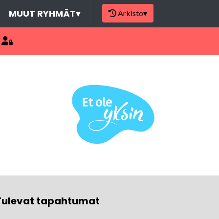
MUUT RYHMÄT
▾
Arkisto
▾
Tulevat tapahtumat