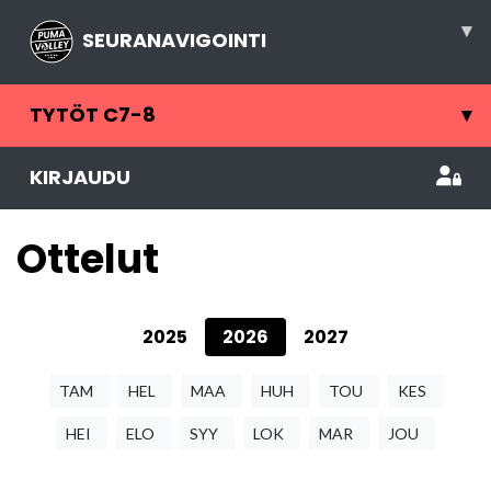
▾
SEURANAVIGOINTI
TYTÖT C7-8
▾
KIRJAUDU
Ottelut
2025
2026
2027
TAM
HEL
MAA
HUH
TOU
KES
HEI
ELO
SYY
LOK
MAR
JOU