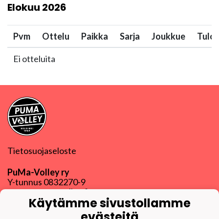
Elokuu
2026
Pvm
Ottelu
Paikka
Sarja
Joukkue
Tulo
Ei otteluita
Tietosuojaseloste
PuMa-Volley ry
Y-tunnus
0832270-9
puma@puma-volley.fi
Käytämme sivustollamme
Linkki muihin yhteystietoihin
evästeitä