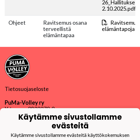
26_Hallituksen
2.10.2025.pdf
Ohjeet
Ravitsemus osana
Ravitsemus o
terveellistä
elämäntapoja 18
elämäntapaa
Tietosuojaseloste
PuMa-Volley ry
Y-tunnus
0832270-9
puma@puma-volley.fi
Käytämme sivustollamme
Linkki muihin yhteystietoihin
evästeitä
PuMa-Webmail
Käytämme sivustollamme evästeitä käyttökokemuksen