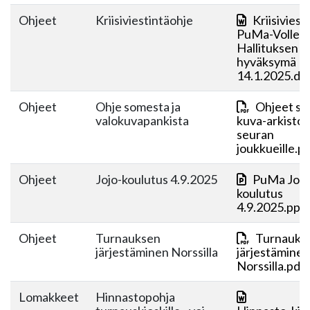
Ohjeet
Kriisiviestintäohje
Kriisiviest
PuMa-Volley
Hallituksen
hyväksymä
14.1.2025.do
Ohjeet
Ohje somesta ja
Ohjeet so
valokuvapankista
kuva-arkistos
seuran
joukkueille.p
Ohjeet
Jojo-koulutus 4.9.2025
PuMa JoJo
koulutus
4.9.2025.ppt
Ohjeet
Turnauksen
Turnauks
järjestäminen Norssilla
järjestäminen
Norssilla.pdf
Lomakkeet
Hinnastopohja