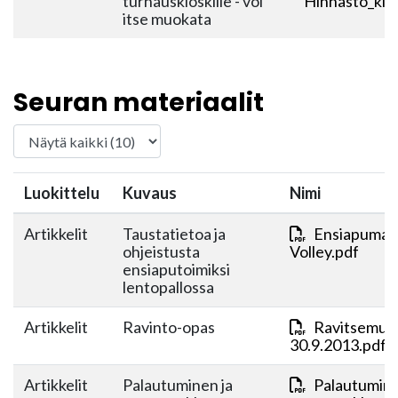
turnauskioskille - voi
Hinnasto_kio
itse muokata
Seuran materiaalit
Luokittelu
Kuvaus
Nimi
Artikkelit
Taustatietoa ja
Ensiapumate
ohjeistusta
Volley.pdf
ensiaputoimiksi
lentopallossa
Artikkelit
Ravinto-opas
Ravitsemus
30.9.2013.pdf
Artikkelit
Palautuminen ja
Palautumine