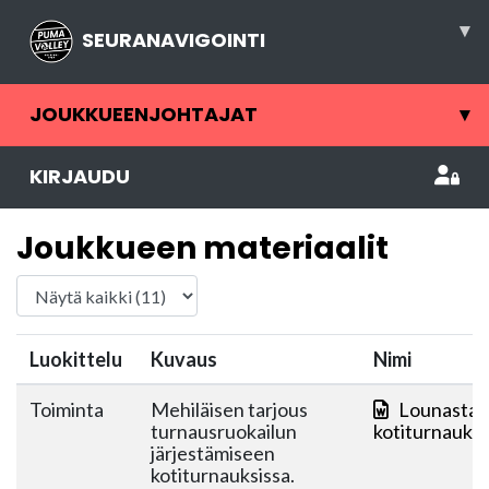
▾
SEURANAVIGOINTI
JOUKKUEENJOHTAJAT
▾
KIRJAUDU
Joukkueen materiaalit
Luokittelu
Kuvaus
Nimi
Toiminta
Mehiläisen tarjous
Lounastarj
turnausruokailun
kotiturnauks
järjestämiseen
kotiturnauksissa.