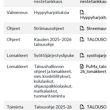
nestetankkaus
nestetankkaus.
Valmennus
Hyppyharjoituksia
Hyppyharjoituk
Ohjeet
Striimausohjeet
Streemaus-o
Ohjeet
Kauden 2025–2026
TALOUSOHJ
talousohje
Lomakkeet
Syöttöjärjestyslipuke
syottojarjes
Lomakkeet
Taloushallinnon
PuMa_talous
ohjeet ja lomakkeet,
26_lomakkeet+j
mm. kioskitilitykset,
kululaskut,
ohjauspalkkiolaskut,
matkalaskut,
tuomaritoiminta
Toiminta
Talousohje 2025-26
TALOUSOHJ