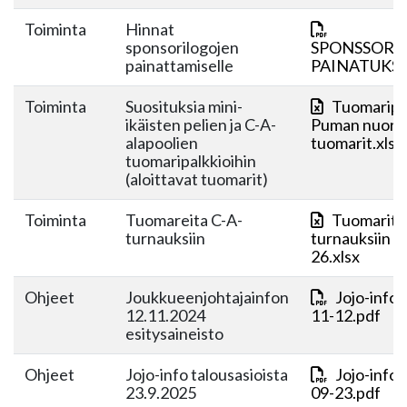
Toiminta
Hinnat
sponsorilogojen
SPONSSORI
painattamiselle
PAINATUKSE
Toiminta
Suosituksia mini-
Tuomaripa
ikäisten pelien ja C-A-
Puman nuore
alapoolien
tuomarit.xlsx
tuomaripalkkioihin
(aloittavat tuomarit)
Toiminta
Tuomareita C-A-
Tuomarit 
turnauksiin
turnauksiin 2
26.xlsx
Ohjeet
Joukkueenjohtajainfon
Jojo-info
12.11.2024
11-12.pdf
esitysaineisto
Ohjeet
Jojo-info talousasioista
Jojo-info
23.9.2025
09-23.pdf