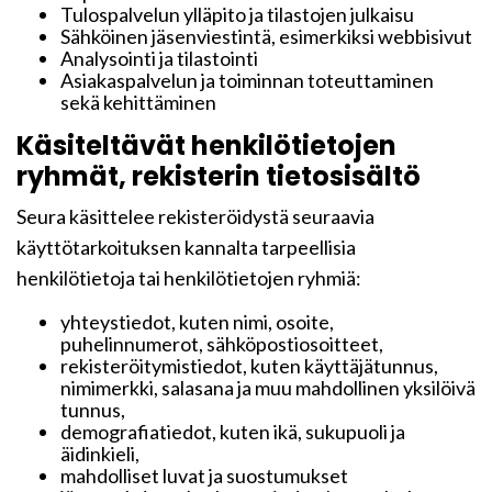
Tulospalvelun ylläpito ja tilastojen julkaisu
Sähköinen jäsenviestintä, esimerkiksi webbisivut
Analysointi ja tilastointi
Asiakaspalvelun ja toiminnan toteuttaminen
sekä kehittäminen
Käsiteltävät henkilötietojen
ryhmät, rekisterin tietosisältö
Seura käsittelee rekisteröidystä seuraavia
käyttötarkoituksen kannalta tarpeellisia
henkilötietoja tai henkilötietojen ryhmiä:
yhteystiedot, kuten nimi, osoite,
puhelinnumerot, sähköpostiosoitteet,
rekisteröitymistiedot, kuten käyttäjätunnus,
nimimerkki, salasana ja muu mahdollinen yksilöivä
tunnus,
demografiatiedot, kuten ikä, sukupuoli ja
äidinkieli,
mahdolliset luvat ja suostumukset