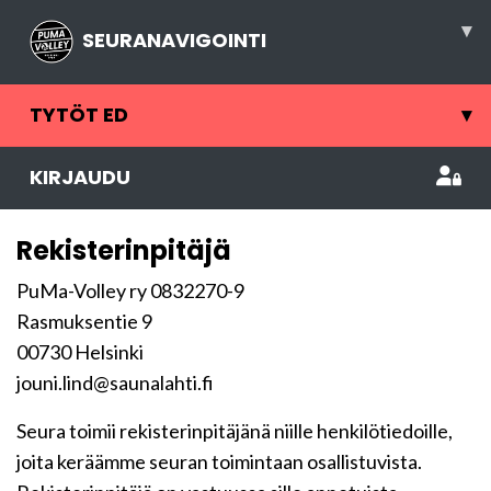
▾
SEURANAVIGOINTI
TYTÖT ED
▾
KIRJAUDU
Rekisterinpitäjä
PuMa-Volley ry 0832270-9
Rasmuksentie 9
00730 Helsinki
jouni.lind@saunalahti.fi
Seura toimii rekisterinpitäjänä niille henkilötiedoille,
joita keräämme seuran toimintaan osallistuvista.