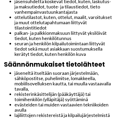
jäsensuhdetta koskevat tiedot, kuten, laskutus-
ja maksutiedot, tuote- ja tilaustiedot, tieto
vanhempainvastuunkantajasta
ottelutilastot, kuten, ottelut, maalit, varoitukset
ja muut ottelutapahtumaan liittyvät
tilastointitiedot
palkan- ja palkkionmaksuun liittyvät yksilöivät
tiedot, kuten henkilötunnus
seuran ja henkilön kilpailutoimintaan liittyvät
tiedot sekä muut asiakkaan suostumuksella
kerätyt tiedot, kuten henkilön kuva
Säännönmukaiset tietolähteet
jäseneltä itseltään suoraan järjestelmään,
sähköpostitse, puhelimitse, lomakkeella,
mobiilisovelluksen kautta, tai muulla vastaavalla
tavalla,
rekisterinkäsittelijän (pääkäyttäjä) tai
toimihenkilön (ylläpitäjä) syöttäminä
evästeiden tai muiden vastaavien tekniikoiden
avulla
lajiliittojen rekistereistä ja kilpailujärjestelmistä