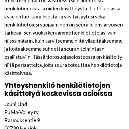
Rekisterinpitäjä on vastuussa sille annetuista
henkilötiedoista ja niiden käsittelystä. Tietosuojassa
kyse on luottamuksesta, ja yksityisyytesi sekä
henkilötietojesi suojaaminen on seuralle ensiarvoisen
tärkeää. Sen vuoksi keräämme henkilötietojasi vain
niissä määrin, kuin tarvitsemme niitä ylläpitääksemme
ja hoitaaksemme suhdetta seuran toimintaan
osallistuviin. Tässä tietosuojaselosteessa on käsitelty
niitä periaatteita, joita seura toteuttaa henkilötietoja
käsittelyssä.
Yhteyshenkilö henkilötietojen
käsittelyä koskevissa asioissa
Jouni Lind
PuMa-Volley ry
Rasmuksentie 9
00730 Helsinki