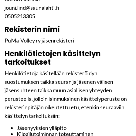
jouni.lind@saunalahti.fi
0505213305
Rekisterin nimi
PuMa-Volley ry jäsenrekisteri
Henkilötietojen käsittelyn
tarkoitukset
Henkilötietoja käsitellään rekisteröidyn
suostumuksen taikka seuran ja jäsenen välisen
jäsensuhteen taikka muun asiallisen yhteyden
perusteella, jolloin lainmukainen käsittelyperuste on
rekisterinpitäjän oikeutettu etu, etenkin seuraaviin
käsittelyn tarkoituksiin:
Jäsenyyksien ylläpito
Kilpailutoiminnan toteuttaminen