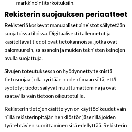
markkinointitarkoituksiin.
Rekisterin suojauksen periaatteet
Rekisteriä koskevat manuaaliset aineistot säilytetään
suojatuissa tiloissa. Digitaalisesti tallennetut ja
käsiteltävät tiedot ovat tietokannoissa, jotka ovat
palomuurein, salasanoin ja muiden teknisten keinojen
avulla suojattuja.
Sivujen toteutuksessa on hyödynnetty teknistä
tietosuojaa, jolla pyritään huolehtimaan siitä, että̈
syötetyt tiedot säilyvät muuttumattomina ja ovat
saatavilla vain tietoon oikeutetuille.
Rekisterin tietojenkäsittelyyn on käyttöoikeudet vain
niillä rekisterinpitäjän henkilöstön jäsenillä joiden
työtehtävien suorittaminen sitä edellyttää. Rekisterin