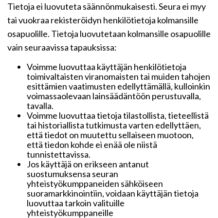
Tietoja ei luovuteta säännönmukaisesti. Seura ei myy
tai vuokraa rekisteröidyn henkilötietoja kolmansille
osapuolille. Tietoja luovutetaan kolmansille osapuolille
vain seuraavissa tapauksissa:
Voimme luovuttaa käyttäjän henkilötietoja
toimivaltaisten viranomaisten tai muiden tahojen
esittämien vaatimusten edellyttämällä, kulloinkin
voimassaolevaan lainsäädäntöön perustuvalla,
tavalla.
Voimme luovuttaa tietoja tilastollista, tieteellistä
tai historiallista tutkimusta varten edellyttäen,
että tiedot on muutettu sellaiseen muotoon,
että tiedon kohde ei enää ole niistä
tunnistettavissa.
Jos käyttäjä on erikseen antanut
suostumuksensa seuran
yhteistyökumppaneiden sähköiseen
suoramarkkinointiin, voidaan käyttäjän tietoja
luovuttaa tarkoin valituille
yhteistyökumppaneille