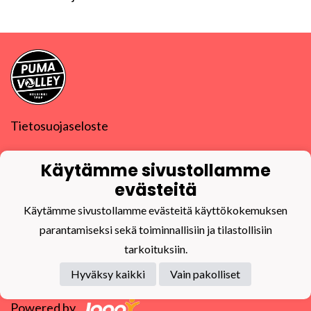
Tietosuojaseloste
PuMa-Volley ry
Käytämme sivustollamme
Y-tunnus
0832270-9
puma@puma-volley.fi
evästeitä
Linkki muihin yhteystietoihin
Käytämme sivustollamme evästeitä käyttökokemuksen
PuMa-Webmail
parantamiseksi sekä toiminnallisiin ja tilastollisiin
tarkoituksiin.
Hyväksy kaikki
Vain pakolliset
Powered by