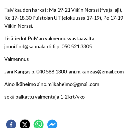
Talvikauden harkat: Ma 19-21 Viikin Norssi (fys ja laji),
Ke 17-18.30 Puistolan UT (elokuussa 17-19), Pe 17-19
Viikin Norssi.
Lisätiedot PuMan valmennusvastaavalta:
jouni.lind@saunalahti.fi p. 050 521 3305
Valmennus
Jani Kangas p. 040 588 1300 jani.m.kangas@gmail.com
Aino Ikäheimo aino.m.ikaheimo@gmail.com
sekä palkattu valmentaja 1-2 krt/vko