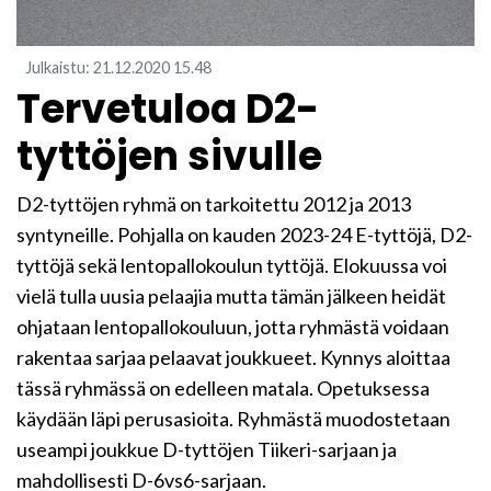
Julkaistu
:
21.12.2020
15.48
Tervetuloa D2-
tyttöjen sivulle
D2-tyttöjen ryhmä on tarkoitettu 2012 ja 2013
syntyneille. Pohjalla on kauden 2023-24 E-tyttöjä, D2-
tyttöjä sekä lentopallokoulun tyttöjä. Elokuussa voi
vielä tulla uusia pelaajia mutta tämän jälkeen heidät
ohjataan lentopallokouluun, jotta ryhmästä voidaan
rakentaa sarjaa pelaavat joukkueet. Kynnys aloittaa
tässä ryhmässä on edelleen matala. Opetuksessa
käydään läpi perusasioita. Ryhmästä muodostetaan
useampi joukkue D-tyttöjen Tiikeri-sarjaan ja
mahdollisesti D-6vs6-sarjaan.