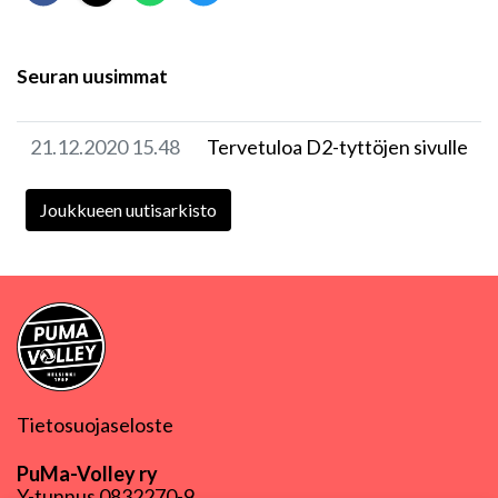
Seuran uusimmat
21.12.2020 15.48
Tervetuloa D2-tyttöjen sivulle
Joukkueen uutisarkisto
Tietosuojaseloste
PuMa-Volley ry
Y-tunnus
0832270-9