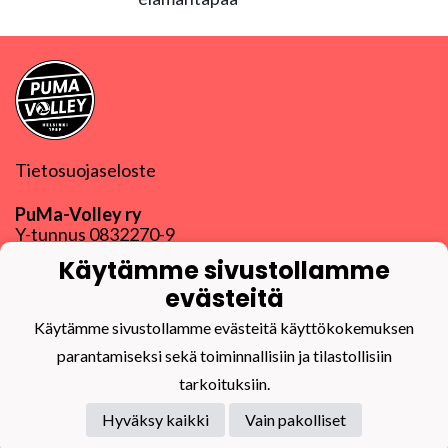
Tietosuojaseloste
PuMa-Volley ry
Y-tunnus
0832270-9
puma@puma-volley.fi
Käytämme sivustollamme
Linkki muihin yhteystietoihin
evästeitä
PuMa-Webmail
Käytämme sivustollamme evästeitä käyttökokemuksen
parantamiseksi sekä toiminnallisiin ja tilastollisiin
tarkoituksiin.
Hyväksy kaikki
Vain pakolliset
Powered by