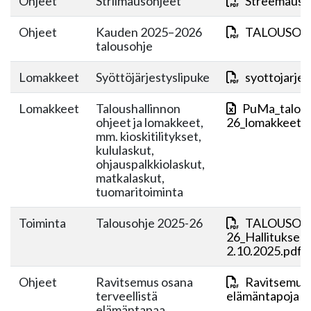
Ohjeet
Striimausohjeet
Streemaus-o
Ohjeet
Kauden 2025–2026
TALOUSOHJ
talousohje
Lomakkeet
Syöttöjärjestyslipuke
syottojarjes
Lomakkeet
Taloushallinnon
PuMa_talous
ohjeet ja lomakkeet,
26_lomakkeet+j
mm. kioskitilitykset,
kululaskut,
ohjauspalkkiolaskut,
matkalaskut,
tuomaritoiminta
Toiminta
Talousohje 2025-26
TALOUSOHJ
26_Hallituksen
2.10.2025.pdf
Ohjeet
Ravitsemus osana
Ravitsemus o
terveellistä
elämäntapoja 18
elämäntapaa