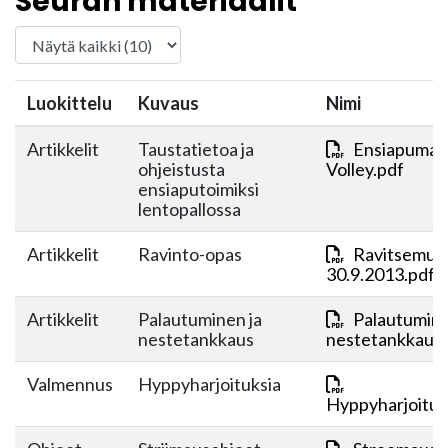
Seuran materiaalit
Luokittelu
Kuvaus
Nimi
Artikkelit
Taustatietoa ja
Ensiapumate
ohjeistusta
Volley.pdf
ensiaputoimiksi
lentopallossa
Artikkelit
Ravinto-opas
Ravitsemus
30.9.2013.pdf
Artikkelit
Palautuminen ja
Palautumine
nestetankkaus
nestetankkaus.
Valmennus
Hyppyharjoituksia
Hyppyharjoituk