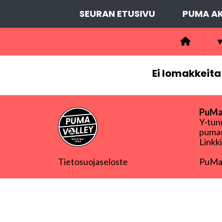
SEURAN ETUSIVU
PUMA AK
▾
Ei lomakkeita
PuMa-
Y-tu
puma@
Linkk
Tietosuojaseloste
PuMa