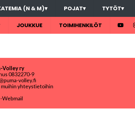
ATEMIA (N & M)
▾
POJAT
▾
TYTÖT
▾
JOUKKUE
TOIMIHENKILÖT
Volley ry
nnus
0832270-9
puma-volley.fi
i muihin yhteystietoihin
-Webmail