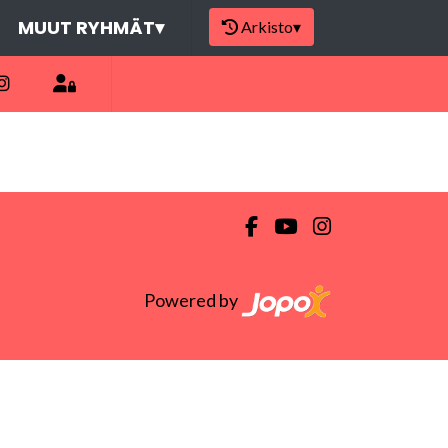
MUUT RYHMÄT
▾
Arkisto
▾
Powered by