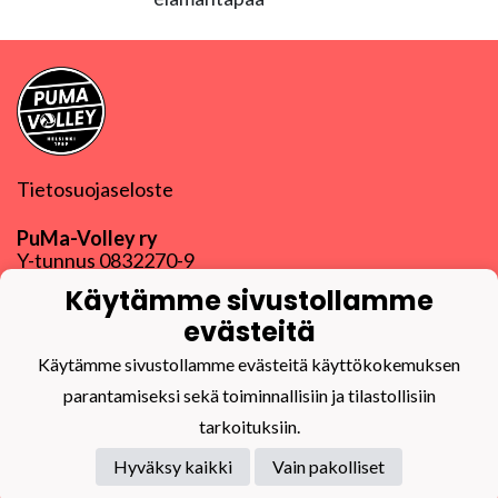
Tietosuojaseloste
PuMa-Volley ry
Y-tunnus
0832270-9
puma@puma-volley.fi
Käytämme sivustollamme
Linkki muihin yhteystietoihin
evästeitä
PuMa-Webmail
Käytämme sivustollamme evästeitä käyttökokemuksen
parantamiseksi sekä toiminnallisiin ja tilastollisiin
tarkoituksiin.
Hyväksy kaikki
Vain pakolliset
Powered by