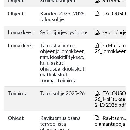
Ohjeet
Striimausohjeet
Streemaus-o
Ohjeet
Kauden 2025–2026
TALOUSOHJ
talousohje
Lomakkeet
Syöttöjärjestyslipuke
syottojarjes
Lomakkeet
Taloushallinnon
PuMa_talous
ohjeet ja lomakkeet,
26_lomakkeet+j
mm. kioskitilitykset,
kululaskut,
ohjauspalkkiolaskut,
matkalaskut,
tuomaritoiminta
Toiminta
Talousohje 2025-26
TALOUSOHJ
26_Hallituksen
2.10.2025.pdf
Ohjeet
Ravitsemus osana
Ravitsemus o
terveellistä
elämäntapoja 18
elämäntapaa