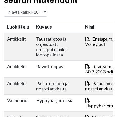
Seuran materiaalit
Luokittelu
Kuvaus
Nimi
Artikkelit
Taustatietoa ja
Ensiapumate
ohjeistusta
Volley.pdf
ensiaputoimiksi
lentopallossa
Artikkelit
Ravinto-opas
Ravitsemus
30.9.2013.pdf
Artikkelit
Palautuminen ja
Palautumine
nestetankkaus
nestetankkaus.
Valmennus
Hyppyharjoituksia
Hyppyharjoituk