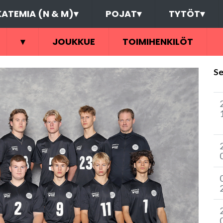
ATEMIA (N & M)
▾
POJAT
▾
TYTÖT
▾
▾
JOUKKUE
TOIMIHENKILÖT
Se