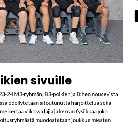
kien sivuille
3-24 M3-ryhmän, B3-poikien ja B:hen nousevista
sa edellytetään sitoutunutta harjoittelua sekä
e kertaa viikossa lajia ja kerran fysiikkaa joko
arjoitusryhmästä muodostetaan joukkue miesten