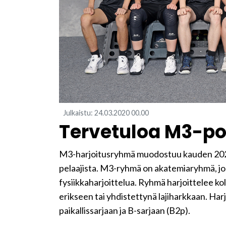
Julkaistu
:
24.03.2020
00.00
Tervetuloa M3-poi
M3-harjoitusryhmä muodostuu kauden 202
pelaajista. M3-ryhmä on akatemiaryhmä, jos
fysiikkaharjoittelua. Ryhmä harjoittelee kolm
erikseen tai yhdistettynä lajiharkkaan. H
paikallissarjaan ja B-sarjaan (B2p).