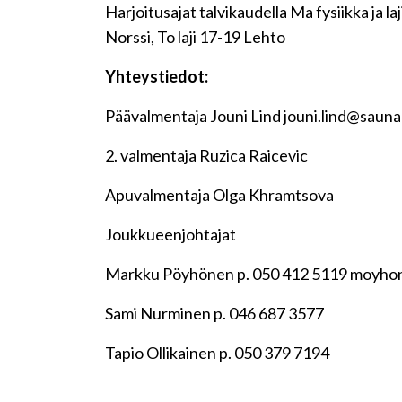
Harjoitusajat talvikaudella Ma fysiikka ja la
Norssi, To laji 17-19 Lehto
Yhteystiedot:
Päävalmentaja Jouni Lind jouni.lind@saunal
2. valmentaja Ruzica Raicevic
Apuvalmentaja Olga Khramtsova
Joukkueenjohtajat
Markku Pöyhönen p. 050 412 5119 moyho
Sami Nurminen p. 046 687 3577
Tapio Ollikainen p. 050 379 7194