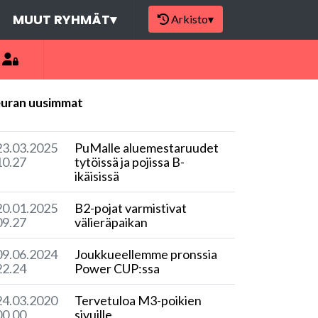
MUUT RYHMÄT
▾
Arkisto
▾
uran uusimmat
23.03.2025
PuMalle aluemestaruudet
10.27
tytöissä ja pojissa B-
ikäisissä
20.01.2025
B2-pojat varmistivat
09.27
välieräpaikan
09.06.2024
Joukkueellemme pronssia
22.24
Power CUP:ssa
24.03.2020
Tervetuloa M3-poikien
00.00
sivuille