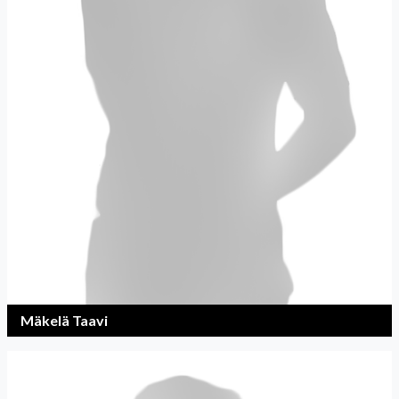
Mäkelä Taavi