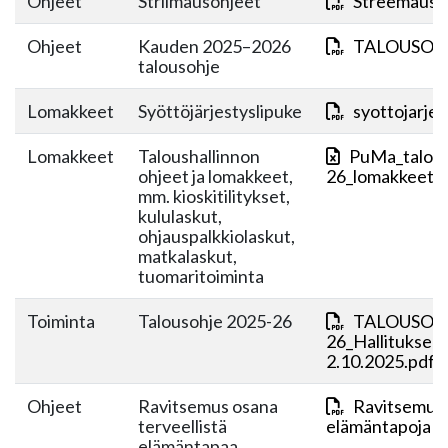
Ohjeet
Striimausohjeet
Streemaus-o
Ohjeet
Kauden 2025–2026
TALOUSOHJ
talousohje
Lomakkeet
Syöttöjärjestyslipuke
syottojarjes
Lomakkeet
Taloushallinnon
PuMa_talous
ohjeet ja lomakkeet,
26_lomakkeet+j
mm. kioskitilitykset,
kululaskut,
ohjauspalkkiolaskut,
matkalaskut,
tuomaritoiminta
Toiminta
Talousohje 2025-26
TALOUSOHJ
26_Hallituksen
2.10.2025.pdf
Ohjeet
Ravitsemus osana
Ravitsemus o
terveellistä
elämäntapoja 18
elämäntapaa