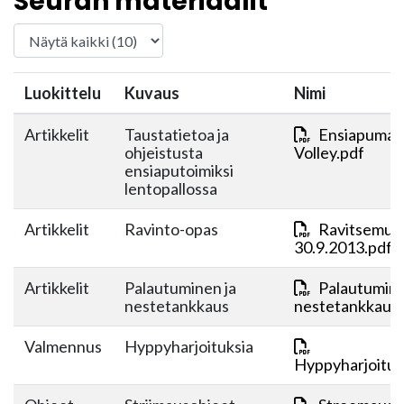
Seuran materiaalit
Luokittelu
Kuvaus
Nimi
Artikkelit
Taustatietoa ja
Ensiapumate
ohjeistusta
Volley.pdf
ensiaputoimiksi
lentopallossa
Artikkelit
Ravinto-opas
Ravitsemus
30.9.2013.pdf
Artikkelit
Palautuminen ja
Palautumine
nestetankkaus
nestetankkaus.
Valmennus
Hyppyharjoituksia
Hyppyharjoituk