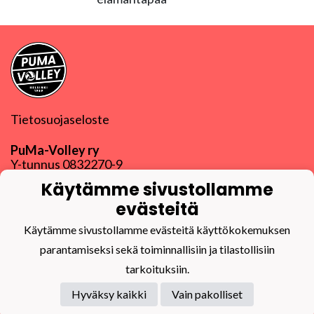
Tietosuojaseloste
PuMa-Volley ry
Y-tunnus
0832270-9
puma@puma-volley.fi
Käytämme sivustollamme
Linkki muihin yhteystietoihin
evästeitä
PuMa-Webmail
Käytämme sivustollamme evästeitä käyttökokemuksen
parantamiseksi sekä toiminnallisiin ja tilastollisiin
tarkoituksiin.
Hyväksy kaikki
Vain pakolliset
Powered by