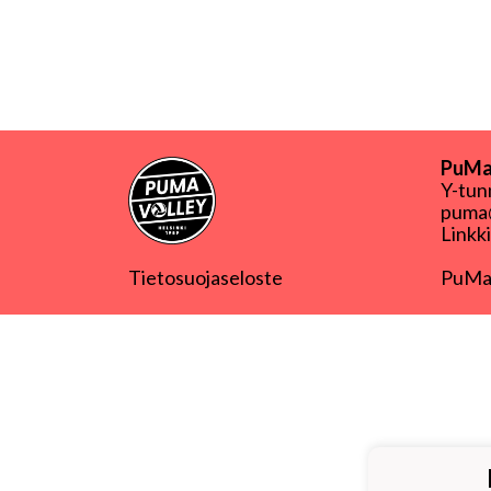
PuMa-
Y-tu
puma@
Linkk
Tietosuojaseloste
PuMa