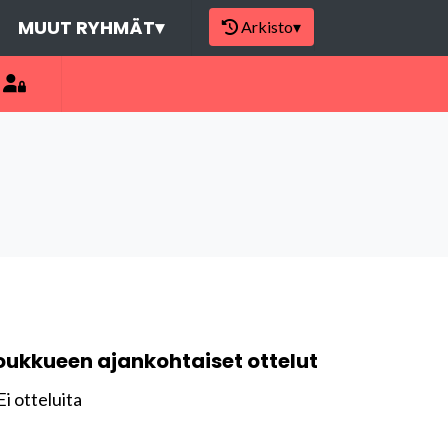
MUUT RYHMÄT
▾
Arkisto
▾
oukkueen ajankohtaiset ottelut
Ei otteluita