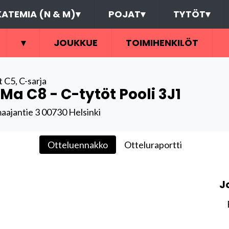
ATEMIA (N & M)
▾
POJAT
▾
TYTÖT
▾
▾
JOUKKUE
TOIMIHENKILÖT
t C5
,
C-sarja
Ma C8 - C-tytöt Pooli 3J1
aajantie 3 00730 Helsinki
Otteluennakko
Otteluraportti
J