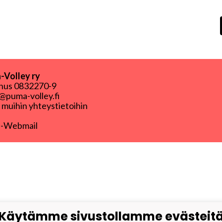
Volley ry
nnus
0832270-9
puma-volley.fi
i muihin yhteystietoihin
-Webmail
Käytämme sivustollamme evästeit