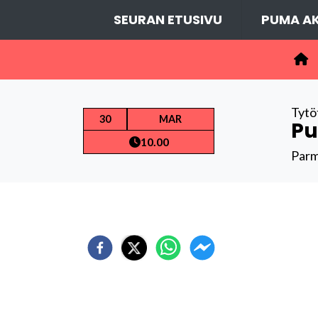
SEURAN ETUSIVU
PUMA AK
Tytö
30
MAR
Pu
10.00
Parm